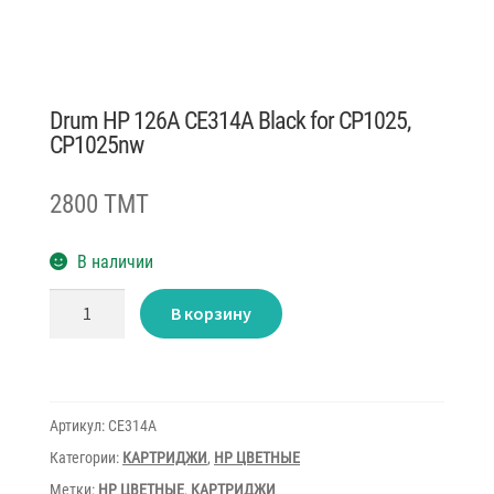
Drum HP 126A CE314A Black for CP1025,
CP1025nw
2800 TMT
В наличии
Количество
В корзину
товара
Drum
HP
126A
CE314A
Black
for
Артикул:
CE314A
CP1025,
CP1025nw
Категории:
КАРТРИДЖИ
,
HP ЦВЕТНЫЕ
Метки:
HP ЦВЕТНЫЕ
,
КАРТРИДЖИ