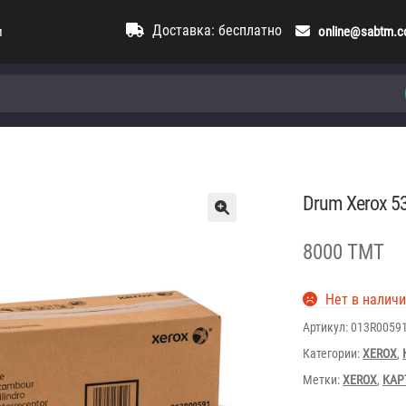
Доставка: бесплатно
и
online@sabtm.
Drum Xerox 5
8000 TMT
Нет в налич
Артикул:
013R0059
Категории:
XEROX
,
Метки:
XEROX
,
КАР