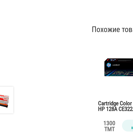
Похожие то
Cartridge Color
HP 128A CE322A
CP1525,CM1415
pages)
1300
TMT