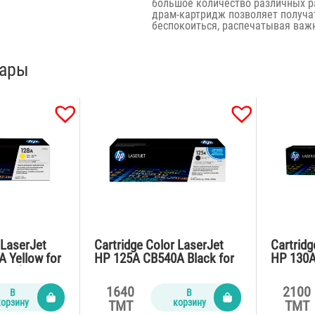
большое количество различных р
драм-картридж позволяет получа
беспокоиться, распечатывая важ
вары
 LaserJet
Cartridge Color LaserJet
Cartridg
 Yellow for
HP 125A CB540A Black for
HP 130A
fn (1300
CP1215,CM1312,CP1515n
M176n,1
(2200 pages)
1640
2100
В
В
корзину
корзину
TMT
TMT