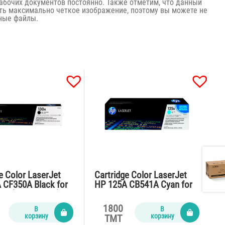
абочих документов постоянно. Также отметим, что данный
ть максимально четкое изображение, поэтому вы можете не
ные файлы.
e Color LaserJet
Cartridge Color LaserJet
 CF350A Black for
HP 125A CB541A Cyan for
77 (1300 pages)
CP1215,CM1312,CP1515n
(1400 pages)
1800
В
В
корзину
корзину
TMT