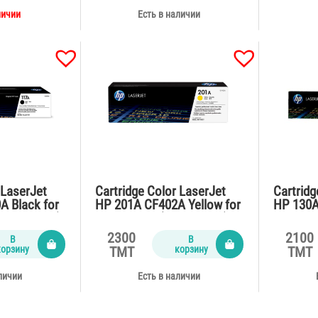
личии
Есть в наличии
 LaserJet
Cartridge Color LaserJet
Cartridg
 Black for
HP 201A CF402A Yellow for
HP 130A
1000 pages)
M252,M277 (1400 pages)
for M17
2300
2100
В
В
корзину
корзину
TMT
TMT
личии
Есть в наличии