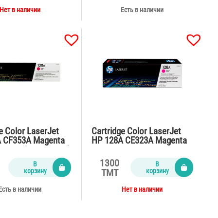
Нет в наличии
Есть в наличии
e Color LaserJet
Cartridge Color LaserJet
 CF353A Magenta
HP 128A CE323A Magenta
6n,177 (1300 pages)
for CP1525,CM1415fn
(1300 pages)
1300
В
В
корзину
корзину
TMT
Есть в наличии
Нет в наличии