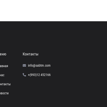
еню
Контакты
info@sabtm.com
лавная
+(993)12 452166
нас
онтакты
овости