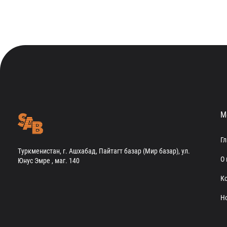
М
Г
Туркменистан, г. Ашхабад, Пайтагт базар (Мир базар), ул.
О 
Юнус Эмре , маг. 140
К
Н