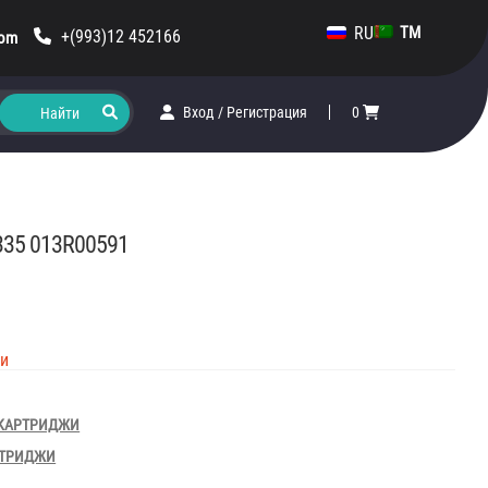
RU
TM
+(993)12 452166
com
Вход
/
Регистрация
0
335 013R00591
ии
1
КАРТРИДЖИ
ТРИДЖИ