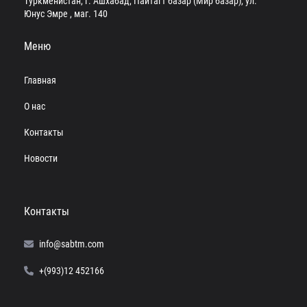
Туркменистан, г. Ашхабад, Пайтагт базар (Мир базар), ул.
Юнус Эмре , маг. 140
Меню
Главная
О нас
Контакты
Новости
Контакты
info@sabtm.com
+(993)12 452166