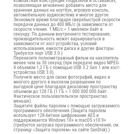
Компактная конструкция «подключи и оставайся»,
позволяющая мгновенно добавить место для
хранения данных на ноутбук, игровую консоль,
автомобильную аудиосистему и многое другое.
Экономьте время благодаря сверхбыстрой скорости
передачи данных до 400 МБ/с (в зависимости от
скорости чтения. 1 МБ/с = 1 миллион байт в
секунду. По данным внутреннего тестирования;
производительность может варьироваться в
зависимости от хост-устройства, условий
использования, емкости диска и другие факторы.
Требуется порт USB 3.0.)
Перенесите полнометражный фильм на накопитель
менее чем за 30 секунд (при передаче видео MPEG-
4 объемом 1,2 ГБ с помощью USB 3.2 Gen 1 или хост-
устройства USB 3.0).
Получите место для своих фотографий, видео и
многого другого в высоком разрешении по
выгодной цене благодаря дисковому пространству
объемом до 128 ГБ (1 ГБ = 1 000 000 000 байт.
Фактическое пользовательское пространство
меньше).
Защитите файлы паролем с помощью загружаемого
программного обеспечения (Защита паролем
использует 128-битное шифрование AES и
поддерживается Windows 10+ и macOS v10.9+
(требуется загрузка программного обеспечения, см.
страницу «Защита паролем» на сайте SanDisk).)