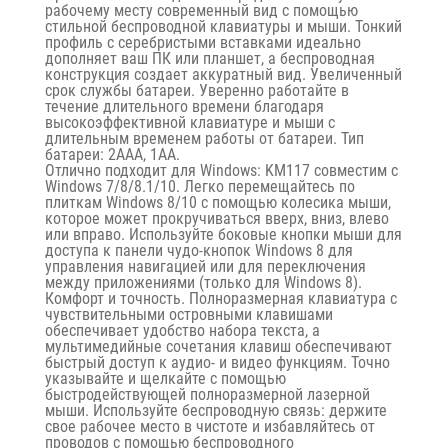
рабочему месту современный вид с помощью
стильной беспроводной клавиатуры и мыши. Тонкий
профиль с серебристыми вставками идеально
дополняет ваш ПК или планшет, а беспроводная
конструкция создает аккуратный вид. Увеличенный
срок службы батареи. Уверенно работайте в
течение длительного времени благодаря
высокоэффективной клавиатуре и мыши с
длительным временем работы от батареи. Тип
батареи: 2AAA, 1AA.
Отлично подходит для Windows: KM117 совместим с
Windows 7/8/8.1/10. Легко перемещайтесь по
плиткам Windows 8/10 с помощью колесика мыши,
которое может прокручиваться вверх, вниз, влево
или вправо. Используйте боковые кнопки мыши для
доступа к панели чудо-кнопок Windows 8 для
управления навигацией или для переключения
между приложениями (только для Windows 8).
Комфорт и точность. Полноразмерная клавиатура с
чувствительными островными клавишами
обеспечивает удобство набора текста, а
мультимедийные сочетания клавиш обеспечивают
быстрый доступ к аудио- и видео функциям. Точно
указывайте и щелкайте с помощью
быстродействующей полноразмерной лазерной
мыши. Используйте беспроводную связь: держите
свое рабочее место в чистоте и избавляйтесь от
проводов с помощью беспроводного