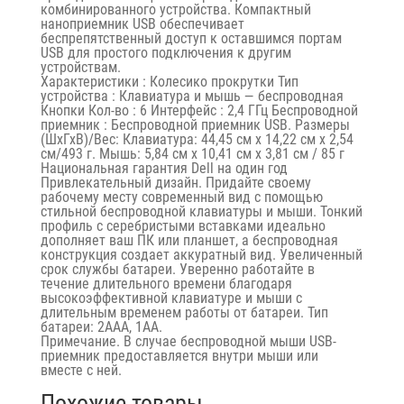
комбинированного устройства. Компактный
наноприемник USB обеспечивает
беспрепятственный доступ к оставшимся портам
USB для простого подключения к другим
устройствам.
Характеристики : Колесико прокрутки Тип
устройства : Клавиатура и мышь — беспроводная
Кнопки Кол-во : 6 Интерфейс : 2,4 ГГц Беспроводной
приемник : Беспроводной приемник USB. Размеры
(ШхГхВ)/Вес: Клавиатура: 44,45 см x 14,22 см x 2,54
см/493 г. Мышь: 5,84 см х 10,41 см х 3,81 см / 85 г
Национальная гарантия Dell на один год
Привлекательный дизайн. Придайте своему
рабочему месту современный вид с помощью
стильной беспроводной клавиатуры и мыши. Тонкий
профиль с серебристыми вставками идеально
дополняет ваш ПК или планшет, а беспроводная
конструкция создает аккуратный вид. Увеличенный
срок службы батареи. Уверенно работайте в
течение длительного времени благодаря
высокоэффективной клавиатуре и мыши с
длительным временем работы от батареи. Тип
батареи: 2AAA, 1AA.
Примечание. В случае беспроводной мыши USB-
приемник предоставляется внутри мыши или
вместе с ней.
Похожие товары