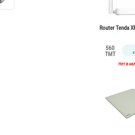
Router Tenda 
560
к
TMT
Нет в на