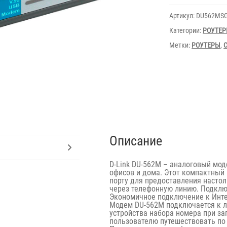
DU562
M
Артикул:
DU562MSG
Категории:
РОУТЕ
Метки:
РОУТЕРЫ
,
Описание
D-Link DU-562M – аналоговый мод
офисов и дома. Этот компактный
порту для предоставления насто
через телефонную линию. Подключ
Экономичное подключение к Инт
Модем DU-562M подключается к л
устройства набора номера при за
пользователю путешествовать по 