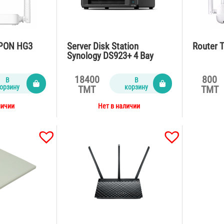
XPON HG3
Server Disk Station
Router 
Synology DS923+ 4 Bay
18400
800
В
В
орзину
корзину
TMT
TMT
личии
Нет в наличии