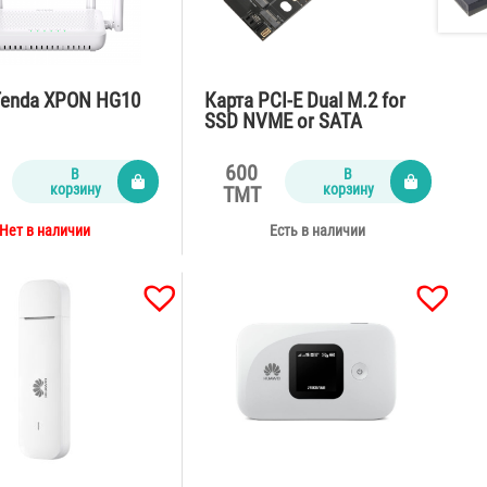
Tenda XPON HG10
Карта PCI-E Dual M.2 for
SSD NVME or SATA
22110/2280/2260/2242/223
0
600
В
В
корзину
корзину
TMT
Нет в наличии
Есть в наличии