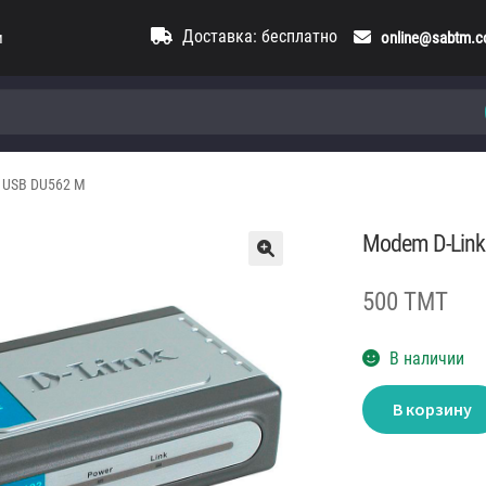
Доставка: бесплатно
и
online@sabtm.
 USB DU562 M
Modem D-Link
500 TMT
В наличии
Количество
В корзину
товара
Modem
D-
Link
USB