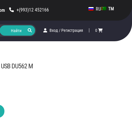
RU
TM
+(993)12 452166
com
Вход
/
Регистрация
0
 USB DU562 M