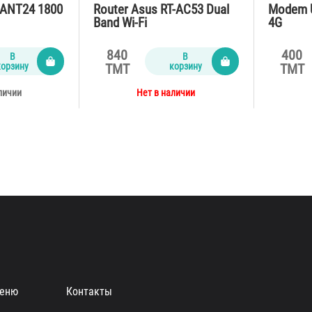
 ANT24 1800
Router Asus RT-AC53 Dual
Modem 
Band Wi-Fi
4G
840
400
В
В
корзину
корзину
TMT
TMT
личии
Нет в наличии
еню
Контакты