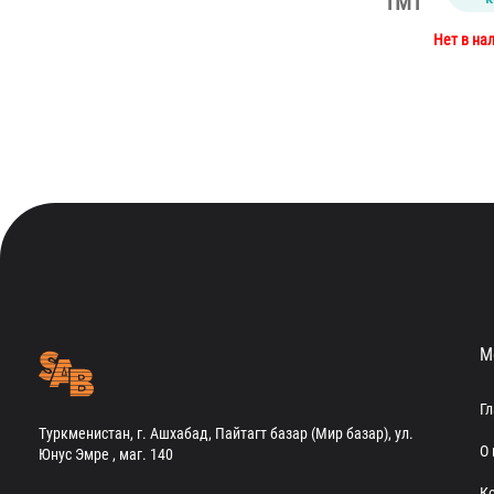
TMT
Нет в на
М
Г
Туркменистан, г. Ашхабад, Пайтагт базар (Мир базар), ул.
О 
Юнус Эмре , маг. 140
К