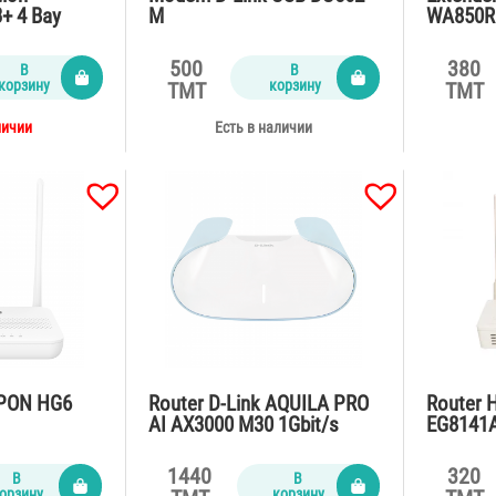
+ 4 Bay
M
WA850RE
300Mbp
500
380
В
В
корзину
корзину
TMT
TMT
личии
Есть в наличии
XPON HG6
Router D-Link AQUILA PRO
Router 
AI AX3000 M30 1Gbit/s
EG8141
1440
320
В
В
орзину
корзину