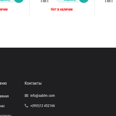
TMT
TMT
личии
Нет в наличии
еню
Контакты
info@sabtm.com
лавная
+(993)12 452166
нас
онтакты