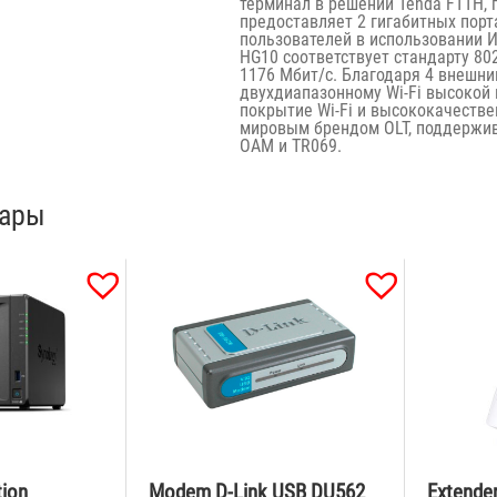
терминал в решении Tenda FTTH,
предоставляет 2 гигабитных порт
пользователей в использовании И
HG10 соответствует стандарту 80
1176 Мбит/с. Благодаря 4 внешн
двухдиапазонному Wi-Fi высокой 
покрытие Wi-Fi и высококачеств
мировым брендом OLT, поддержива
OAM и TR069.
вары
tion
Modem D-Link USB DU562
Extender