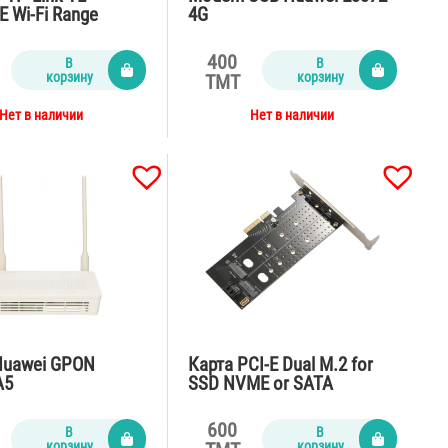
 Wi-Fi Range
4G
s
400
В
В
корзину
корзину
TMT
Нет в наличии
Нет в наличии
Huawei GPON
Карта PCI-E Dual M.2 for
A5
SSD NVME or SATA
22110/2280/2260/2242/223
0
600
В
В
корзину
корзину