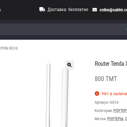
Доставка: бесплатно
и
online@sabtm.
 XPON HG10
Router Tenda
800 TMT
Нет в налич
Артикул:
HG10
Категории:
РОУТЕ
Метки:
РОУТЕРЫ
,