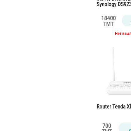
Synology DS923
18400
TMT
Нет в на
Router Tenda 
700
к