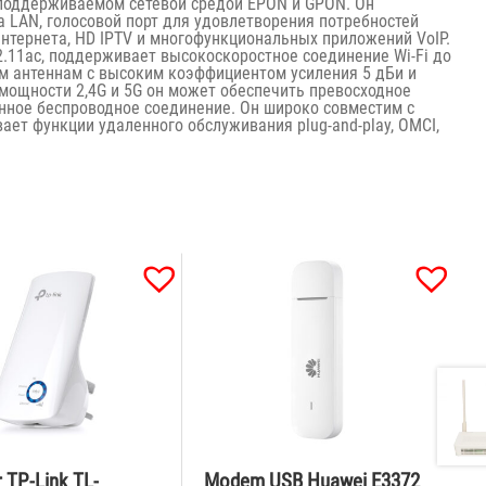
 поддерживаемом сетевой средой EPON и GPON. Он
а LAN, голосовой порт для удовлетворения потребностей
нтернета, HD IPTV и многофункциональных приложений VoIP.
2.11ac, поддерживает высокоскоростное соединение Wi-Fi до
им антеннам с высоким коэффициентом усиления 5 дБи и
мощности 2,4G и 5G он может обеспечить превосходное
енное беспроводное соединение. Он широко совместим с
ет функции удаленного обслуживания plug-and-play, OMCI,
 TP-Link TL-
Modem USB Huawei E3372