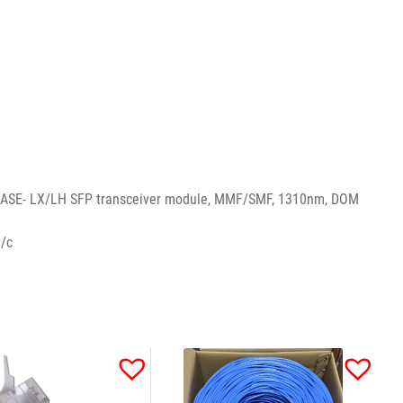
ASE- LX/LH SFP transceiver module, MMF/SMF, 1310nm, DOM
т/с