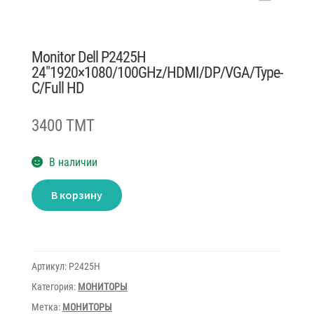
Monitor Dell P2425H
24″1920×1080/100GHz/HDMI/DP/VGA/Type-
С/Full HD
3400 TMT
В наличии
Количество
В корзину
товара
Monitor
Dell
P2425H
24"1920x1080/100GHz/HDMI/DP/VGA/Type-
С/Full
HD
Артикул:
P2425H
Категория:
МОНИТОРЫ
Метка:
МОНИТОРЫ