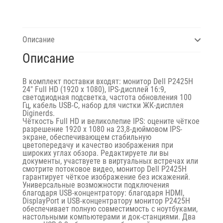
Описание
Описание
В комплект поставки входят: монитор Dell P2425H
24″ Full HD (1920 x 1080), IPS-дисплей 16:9,
светодиодная подсветка, частота обновления 100
Гц, кабель USB-C, набор для чистки ЖК-дисплея
Diginerds.
Чёткость Full HD и великолепие IPS: оцените чёткое
разрешение 1920 x 1080 на 23,8-дюймовом IPS-
экране, обеспечивающем стабильную
цветопередачу и качество изображения при
широких углах обзора. Редактируете ли вы
документы, участвуете в виртуальных встречах или
смотрите потоковое видео, монитор Dell P2425H
гарантирует чёткое изображение без искажений.
Универсальные возможности подключения
благодаря USB-концентратору: благодаря HDMI,
DisplayPort и USB-концентратору монитор P2425H
обеспечивает полную совместимость с ноутбуками,
настольными компьютерами и док-станциями. Два