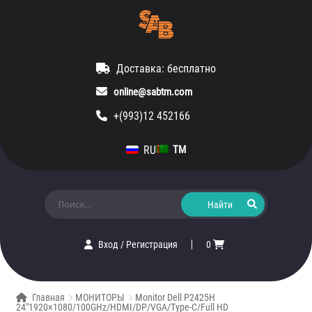
Доставка: бесплатно
online@sabtm.com
+(993)12 452166
RU
TM
Искать:
Вход
/
Регистрация
0
Главная
МОНИТОРЫ
Monitor Dell P2425H
24″1920×1080/100GHz/HDMI/DP/VGA/Type-С/Full HD