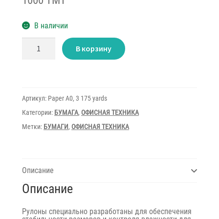
1000 TMT
В наличии
Количество
В корзину
товара
Paper
Roll
A0
(914cm)
175
yards
Артикул:
Paper A0, 3 175 yards
3"
80gsm
Категории:
БУМАГА
,
ОФИСНАЯ ТЕХНИКА
Метки:
БУМАГИ
,
ОФИСНАЯ ТЕХНИКА
Описание
Описание
Рулоны специально разработаны для обеспечения