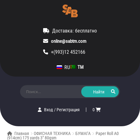
Доставка: бесплатно
online@sabtm.com
+(993)12 452166
RU
TM
Искать:
Вход
/
Регистрация
0
Главная
ОФИСНАЯ ТЕХНИКА
БУМАГА
Paper Roll A0
(914cm) 175 yards 3″ 80gsm