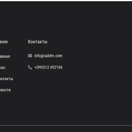
еню
Контакты
info@sabtm.com
лавная
+(993)12 452166
нас
онтакты
овости