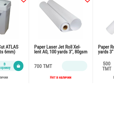
 Cut ATLAS
Paper Laser Jet Roll Xel-
Paper Ro
ets 6mm)
lent A0, 100 yards 3″, 80gsm
yards 3
500
В
700 TMT
корзину
TMT
личии
Нет в наличии