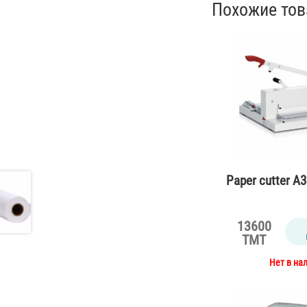
Похожие то
Paper cutter A
13600
TMT
Нет в на