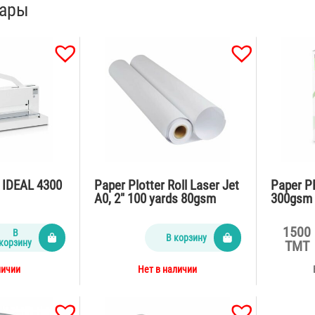
вары
3 IDEAL 4300
Paper Plotter Roll Laser Jet
Paper P
A0, 2″ 100 yards 80gsm
300gsm 
1500
В
В корзину
корзину
TMT
личии
Нет в наличии