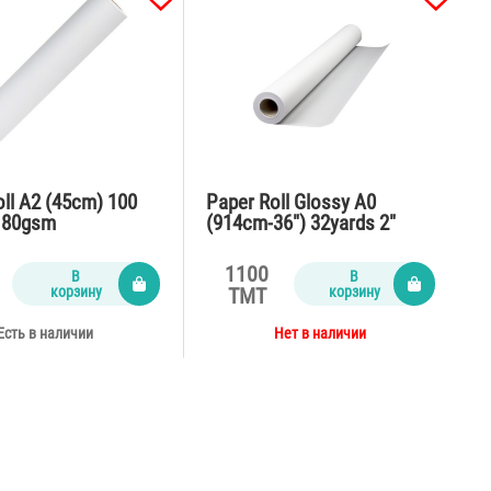
ll A2 (45cm) 100
Paper Roll Glossy A0
″ 80gsm
(914cm-36″) 32yards 2″
180gsm
1100
В
В
корзину
корзину
TMT
Есть в наличии
Нет в наличии