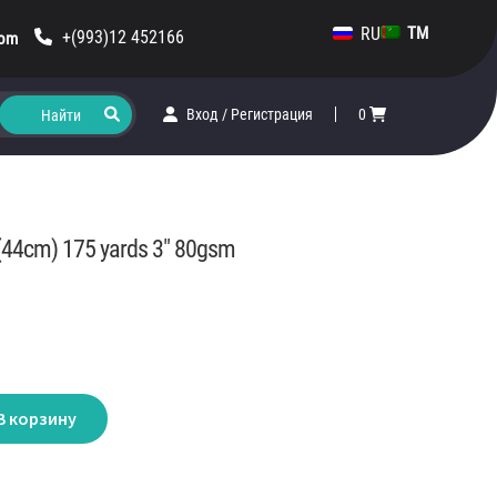
RU
TM
+(993)12 452166
com
Вход
/
Регистрация
0
 (44cm) 175 yards 3″ 80gsm
В корзину