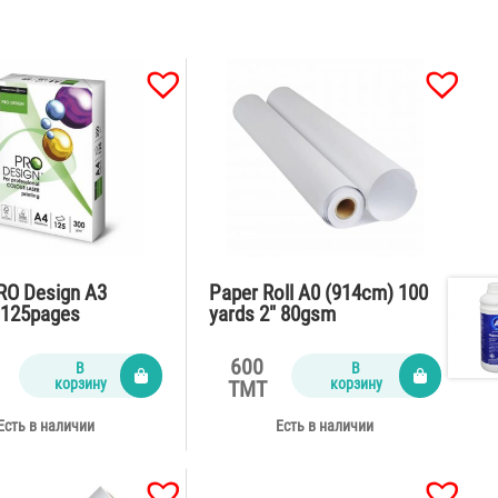
RO Design A3
Paper Roll A0 (914cm) 100
125pages
yards 2″ 80gsm
600
В
В
корзину
корзину
TMT
Есть в наличии
Есть в наличии