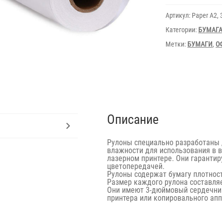
175
yards
Артикул:
Paper A2, 
3"
80gsm
Категории:
БУМАГ
Метки:
БУМАГИ
,
О
Описание
Рулоны специально разработаны 
влажности для использования в
лазерном принтере. Они гаранти
цветопередачей.
Рулоны содержат бумагу плотност
Размер каждого рулона составляе
Они имеют 3-дюймовый сердечни
принтера или копировального апп