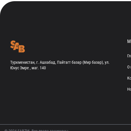
М
Г
Туркменистан, г. Ашхабад, Пайтагт базар (Мир базар), ул.
О 
Юнус Эмре , маг. 140
К
Н