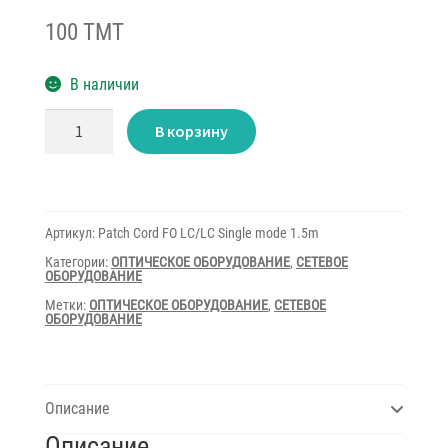
100 TMT
В наличии
Количество
В корзину
товара
Patch
Cord
FO
LC/LC
Single
mode
Артикул:
Patch Cord FO LC/LC Single mode 1.5m
1.5m
Категории:
ОПТИЧЕСКОЕ ОБОРУДОВАНИЕ
,
СЕТЕВОЕ
ОБОРУДОВАНИЕ
Метки:
ОПТИЧЕСКОЕ ОБОРУДОВАНИЕ
,
СЕТЕВОЕ
ОБОРУДОВАНИЕ
Описание
Описание