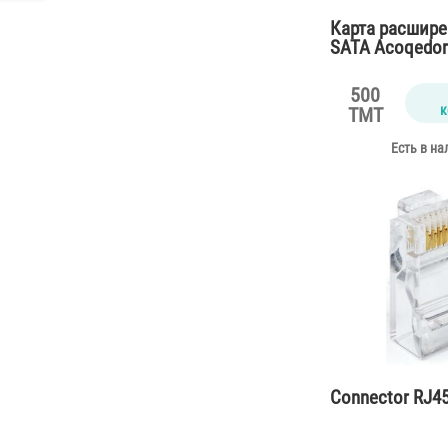
Карта расшире
SATA Acoqedo
500
к
TMT
Есть в на
Connector RJ45