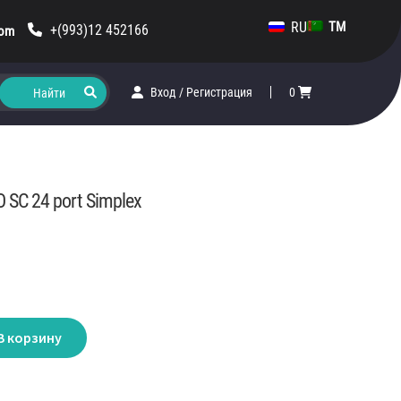
RU
TM
+(993)12 452166
com
Вход
/
Регистрация
0
O SC 24 port Simplex
В корзину