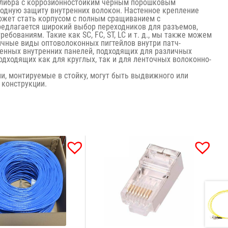
калибра с коррозионностойким черным порошковым
одную защиту внутренних волокон. Настенное крепление
может стать корпусом с полным сращиванием с
едлагается широкий выбор переходников для разъемов,
бованиям. Такие как SC, FC, ST, LC и т. д., мы также можем
ичные виды оптоволоконных пигтейлов внутри патч-
енных внутренних панелей, подходящих для различных
одходящих как для круглых, так и для ленточных волоконно-
и, монтируемые в стойку, могут быть выдвижного или
 конструкции.