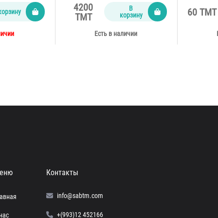
4200
В
60 TMT
корзину
корзину
TMT
личии
Есть в наличии
еню
Контакты
info@sabtm.com
лавная
+(993)12 452166
нас