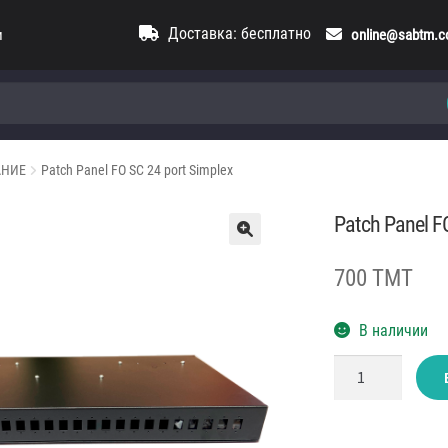
Доставка: бесплатно
и
online@sabtm.
АНИЕ
Patch Panel FO SC 24 port Simplex
Patch Panel F
700 TMT
В наличии
Количество
товара
Patch
Panel
FO
SC