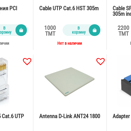
ния PCI
Cable UTP Cat.6 HST 305m
Cable S
r
305m in
1000
2200
В
В
орзину
корзину
TMT
TMT
личии
Нет в наличии
 Cat.6 UTP
Antenna D-Link ANT24 1800
Adapter