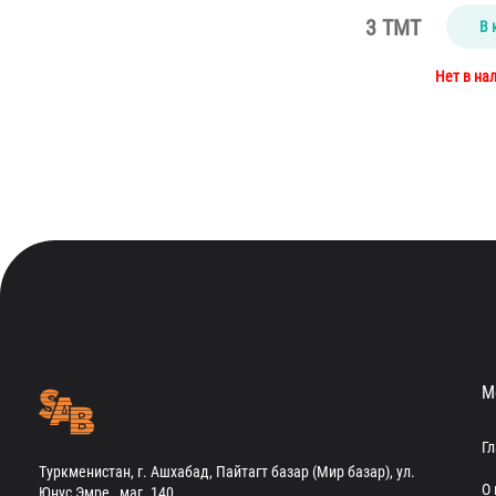
3 TMT
В 
Нет в на
М
Г
Туркменистан, г. Ашхабад, Пайтагт базар (Мир базар), ул.
О 
Юнус Эмре , маг. 140