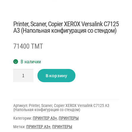
Printer, Scaner, Copier XEROX Versalink C7125
A3 (Напольная конфигурация со стендом)
71400 TMT
В наличии
Количество
В корзину
товара
Printer,
Scaner,
Copier
XEROX
Versalink
C7125
Артикул:
Printer, Scaner, Copier XEROX Versalink C7125 A3
A3
(Напольная конфигурация со стендом)
(Напольная
конфигурация
Категории:
ПРИНТЕР A3+
,
ПРИНТЕРЫ
со
Метки:
ПРИНТЕР A3+
,
ПРИНТЕРЫ
стендом)