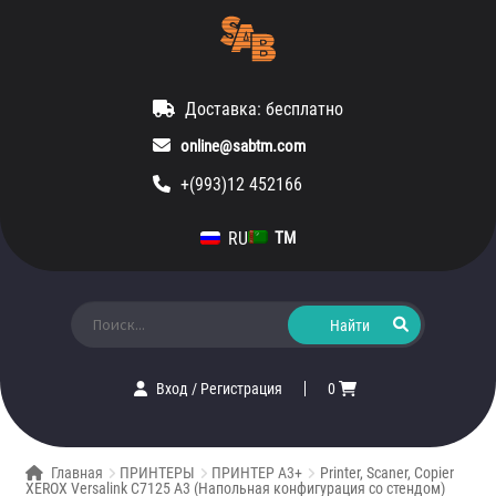
Доставка: бесплатно
online@sabtm.com
+(993)12 452166
RU
TM
Искать:
Вход
/
Регистрация
0
Главная
ПРИНТЕРЫ
ПРИНТЕР A3+
Printer, Scaner, Copier
XEROX Versalink C7125 A3 (Напольная конфигурация со стендом)