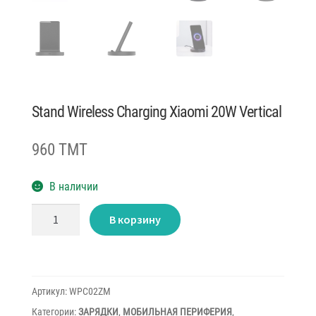
Stand Wireless Charging Xiaomi 20W Vertical
960 TMT
В наличии
Количество
В корзину
товара
Stand
Wireless
Charging
Xiaomi
20W
Vertical
Артикул:
WPC02ZM
Категории:
ЗАРЯДКИ
,
МОБИЛЬНАЯ ПЕРИФЕРИЯ
,