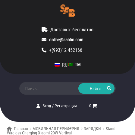
Доставка: бесплатно
online@sabtm.com
+(993)12 452166
RU
TM
Искать:
Вход
/
Регистрация
0
Главная
МОБИЛЬНАЯ ПЕРИФЕРИЯ
ЗАРЯДКИ
Stand
Wireless Charging Xiaomi 20W Vertical