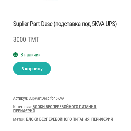
Suplier Part Desc (подставка под 5KVA UPS)
3000 TMT
В наличии
Количество
В корзину
товара
Suplier
Part
Desc
(подставка
под
5KVA
Артикул:
SupPartDesc for 5KVA
UPS)
Категории:
БЛОКИ БЕСПЕРЕБОЙНОГО ПИТАНИЯ
,
ПЕРИФЕРИЯ
Метки:
БЛОКИ БЕСПЕРЕБОЙНОГО ПИТАНИЯ
,
ПЕРИФЕРИЯ