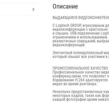
Описание
ВЫДАЮЩАЯСЯ ВИДЕОКОНФЕРЕН
С Logitech GROUP, агрессивным д
видеоконференцию с кристально 
и слышно. USB-подключение Logit
ограничением и использованием.
реалистичных совещаний, выбра
видеоконференций.
Элегантный полнодуплексный мод
который слышат все участники в 
ПРОФЕССИОНАЛЬНОЕ КАЧЕСТВО 
Профессиональное качество видео
конференц-связи, что позволяет 
Кодирование H.264 адаптируется 
видео во время разговора.
Несколько предустановочных кам
некоторых кадров, таких как фор
каждой фотографии одним нажат