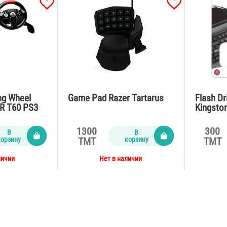
ng Wheel
Game Pad Razer Tartarus
Flash Dr
 T60 PS3
Kingston
Exodia 
1300
300
В
В
корзину
корзину
TMT
TMT
личии
Нет в наличии