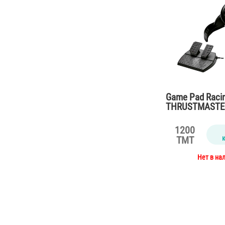
Game Pad Raci
THRUSTMASTER
1200
TMT
Нет в на