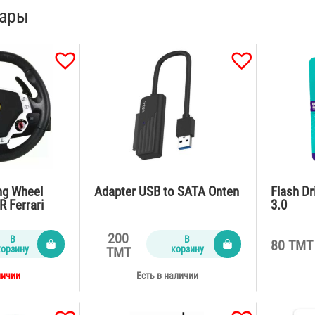
вары
ng Wheel
Adapter USB to SATA Onten
Flash D
Ferrari
3.0
 Feedback
200
В
В
80 TMT
корзину
корзину
TMT
личии
Есть в наличии