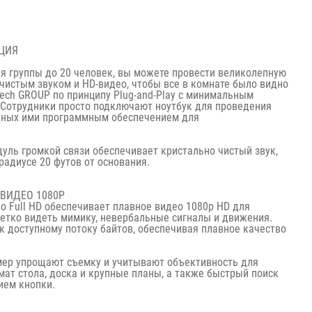
ЦИЯ
ля группы до 20 человек, вы можете провести великолепную
чистым звуком и HD-видео, чтобы все в комнате было видно
ech GROUP по принципу Plug-and-Play с минимальным
 Сотрудники просто подключают ноутбук для проведения
нных ими программным обеспечением для
уль громкой связи обеспечивает кристально чистый звук,
радиусе 20 футов от основания.
ВИДЕО 1080P
 Full HD обеспечивает плавное видео 1080p HD для
четко видеть мимику, невербальные сигналы и движения.
к доступному потоку байтов, обеспечивая плавное качество
ер упрощают съемку и учитывают объективность для
мат стола, доска и крупные планы, а также быстрый поиск
ием кнопки.