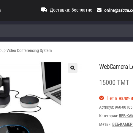
Доставка: бесплатно
и
online@sabtm.
oup Video Conferencing System
WebCamera Lo
15000 TMT
Нет в налич
Артикул:
960-00105
Категории:
ВЕБ-КА
Метки:
ВЕБ-КАМЕ