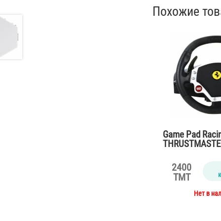
Похожие то
Game Pad Raci
THRUSTMASTER 
F430 Pro Force
2400
TMT
Нет в на