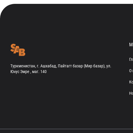
М
Г
Туркменистан, г. Ашхабад, Пайтагт базар (Мир базар), ул.
О 
Юнус Эмре , маг. 140
К
Н