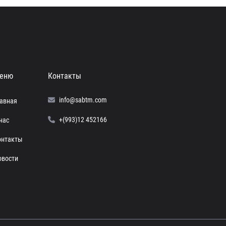
еню
Контакты
info@sabtm.com
лавная
+(993)12 452166
нас
онтакты
овости