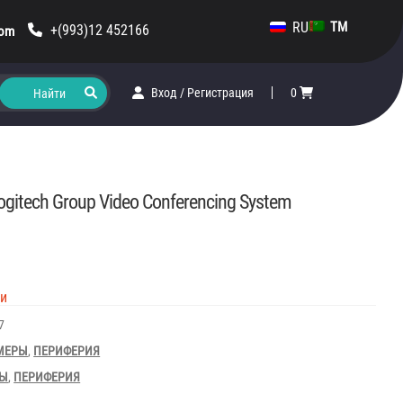
RU
TM
+(993)12 452166
com
Вход
/
Регистрация
0
gitech Group Video Conferencing System
ии
7
МЕРЫ
,
ПЕРИФЕРИЯ
РЫ
,
ПЕРИФЕРИЯ