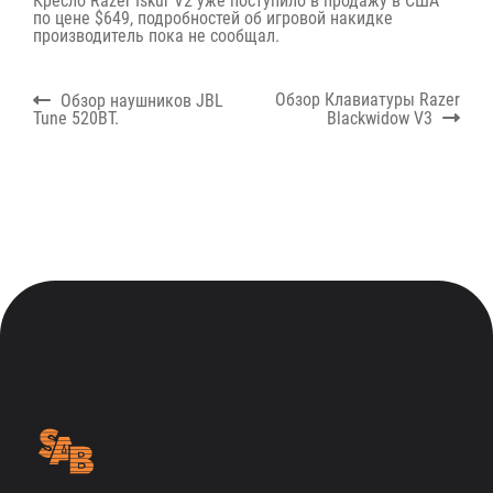
Кресло Razer Iskur V2 уже поступило в продажу в США
по цене $649, подробностей об игровой накидке
производитель пока не сообщал.
Навигация
Previous
Next
Обзор Клавиатуры Razer
Обзор наушников JBL
по
post:
post:
Tune 520BT.
Blackwidow V3
записям