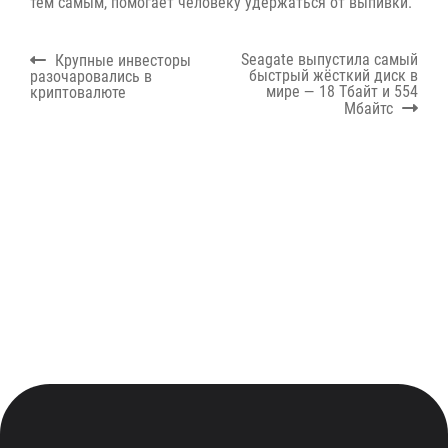
тем самым, помогает человеку удержаться от выпивки.
Навигация
Previous
Next
Seagate выпустила самый
Крупные инвесторы
по
post:
post:
быстрый жёсткий диск в
разочаровались в
записям
мире — 18 Тбайт и 554
криптовалюте
Мбайтс