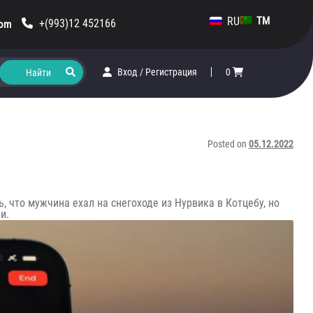
RU
TM
+(993)12 452166
com
Вход
/
Регистрация
0
Posted on
05.12.2022
, что мужчина ехал на снегоходе из Нурвика в Котцебу, но
и.