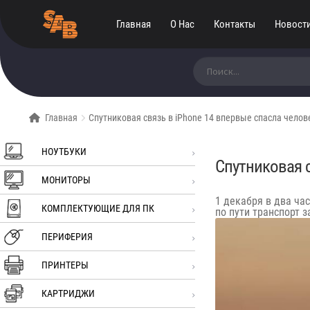
Главная
О Нас
Контакты
Новост
Искать:
Главная
Спутниковая связь в iPhone 14 впервые спасла челов
НОУТБУКИ
Спутниковая с
МОНИТОРЫ
1 декабря в два час
КОМПЛЕКТУЮЩИЕ ДЛЯ ПК
по пути транспорт з
ПЕРИФЕРИЯ
ПРИНТЕРЫ
КАРТРИДЖИ