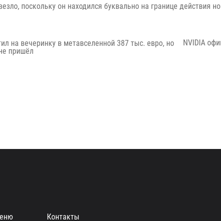
езло, поскольку он находился буквально на границе действия но
Next
NVIDIA офи
ил на вечеринку в метавселенной 387 тыс. евро, но
post:
 не пришёл
еню
Контакты