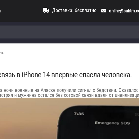
Доставка: бесплатно
и
online@sabtm.
ека.
вязь в iPhone 14 впервые спасла человека.
а ночи военные на Аляске получили сигнал о бедствии. Оказалось
астрял и мужчина остался без сотовой связи вдали от цивилизаци