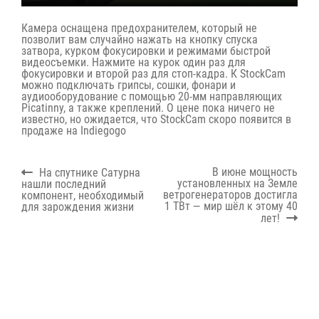
Камера оснащена предохранителем, который не
позволит вам случайно нажать на кнопку спуска
затвора, курком фокусировки и режимами быстрой
видеосъемки. Нажмите на курок один раз для
фокусировки и второй раз для стоп-кадра. К StockCam
можно подключать грипсы, сошки, фонари и
аудиооборудование с помощью 20-мм направляющих
Picatinny, а также креплений. О цене пока ничего не
известно, но ожидается, что StockCam скоро появится в
продаже на Indiegogo
Навигация
Previous
Next
В июне мощность
На спутнике Сатурна
по
post:
post:
установленных на Земле
нашли последний
записям
ветрогенераторов достигла
компонент, необходимый
1 ТВт — мир шёл к этому 40
для зарождения жизни
лет!