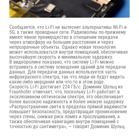
Сообщается, что Li-Fi не вытеснит альтернативы Wi-Fi и
5G, а также проводные сети. Радиоволны по-прежнему
имеют явное преимущество в отношении передачи
через атмосферу на большие расстояния и через
непрозрачные объекты. Однако новая технология
может использоваться внутри помещений, обеспечивая
высочайшую скорость и минимальную задержку.
В видеоролике показано, что систему Li-Fi можно
встраивать в систему освещения зданий для передачи
данных. Для передачи данных используется часть
инфракрасного спектра, так что люди не будут видеть
какие-либо мерцания или что-то в этом роде.
Скорость Li-Fi достигает 224 ГБ/с. Доминик Шульц из
Fraunhofer отмечает, что, поскольку Li-Fi работает в
эксклюзивном оптическом спектре, это обеспечивает
более высокую надежность и более низкую задержку.
«Распространение света в пределах прямой видимости
повышает безопасность, предотвращая проникновение
через стены, снижая риск помех и прослушивания, а
также обеспечивая навигацию внутри помещений с
точностью до сантиметра», — говорит Доминик Шульц.