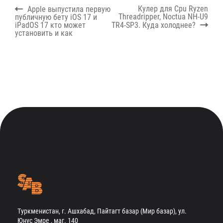
Навигация
Previous
Next
Кулер для Cpu Ryzen
Apple выпустила первую
по
post:
post:
Threadripper, Noctua NH-U9
публичную бету iOS 17 и
записям
iPadOS 17 кто может
TR4-SP3. Куда холоднее?
установить и как
Туркменистан, г. Ашхабад, Пайтагт базар (Мир базар), ул.
Юнус Эмре , маг. 140