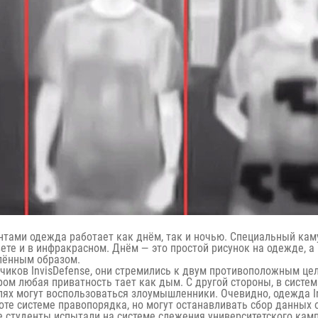
тами одежда работает как днём, так и ночью. Специальный кам
ете и в инфракрасном. Днём — это простой рисунок на одежде, 
лённым образом.
чиков InvisDefense, они стремились к двум противоположным цел
ром любая приватность тает как дым. С другой стороны, в систем
ях могут воспользоваться злоумышленники. Очевидно, одежда I
оте системе правопорядка, но могут останавливать сбор данных 
e студенты испытали на системе слежения университетского кампу