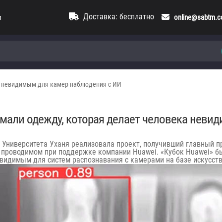
Доставка: бесплатно
и
online@sabtm.
а невидимым для камер наблюдения с ИИ
умали одежду, которая делает человека неви
з Университета Уханя
реализовала проект
, получивший главный п
, проводимом при поддержке компании Huawei.
«
Кубок Huawei
»
бы
видимым для систем распознавания с камерами на базе искусств