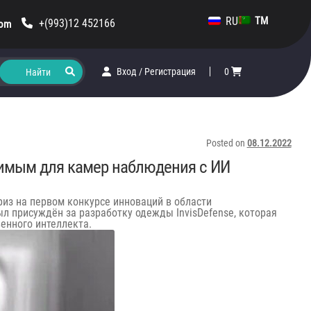
RU
TM
+(993)12 452166
com
Вход
/
Регистрация
0
Posted on
08.12.2022
димым для камер наблюдения с ИИ
риз на первом конкурсе инноваций в области
л присуждён за разработку одежды InvisDefense, которая
енного интеллекта.