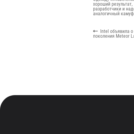
хороший результат,
разработчики и над
аналогичный камуфл
Навигация
Previous
Intel объявила 
по
post:
поколения Meteor L
записям