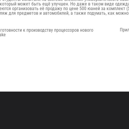
 который может быть ещё улучшен. Но даже в таком виде одежда
еются организовать её продажу по цене 500 юаней за комплект (
яж для предметов и автомобилей, а также подумать, как можно
Next
Прил
о готовности к производству процессоров нового
post:
ake