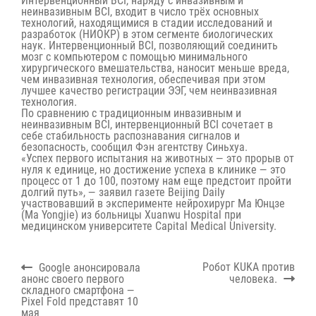
Интервенционный BCI, наряду с инвазивным и
неинвазивным BCI, входит в число трёх основных
технологий, находящимися в стадии исследований и
разработок (НИОКР) в этом сегменте биологических
наук. Интервенционный BCI, позволяющий соединить
мозг с компьютером с помощью минимального
хирургического вмешательства, наносит меньше вреда,
чем инвазивная технология, обеспечивая при этом
лучшее качество регистрации ЭЭГ, чем неинвазивная
технология.
По сравнению с традиционным инвазивным и
неинвазивным BCI, интервенционный BCI сочетает в
себе стабильность распознавания сигналов и
безопасность,
сообщил
Фэн агентству Синьхуа.
«Успех первого испытания на животных — это прорыв от
нуля к единице, но достижение успеха в клинике — это
процесс от 1 до 100, поэтому нам еще предстоит пройти
долгий путь»,
—
заявил
газете Beijing Daily
участвовавший в эксперименте нейрохирург Ма Юнцзе
(Ma Yongjie) из больницы Xuanwu Hospital при
медицинском университете Capital Medical University.
Навигация
Previous
Next
Робот KUKA против
Google анонсировала
по
post:
post:
анонс своего первого
человека.
записям
складного смартфона —
Pixel Fold представят 10
мая