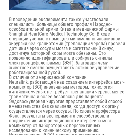
В проведении эксперимента также участвовали
специалисты больницы общего профиля Народно-
освободительной армии Китая и медицинской фирмы
Shanghai HeartCare Medical Technology Co. В ходе
операции учёные с помощью минимально инвазивной
хирургии без краниотомии (трепанации черепа) провели
датчики через сосуды мозга и сагиттальный синус,
достигнув моторной коры мозга обезьяны. Это
позволило идентифицировать и собирать сигналы
электроэнцефалограммы (ЭЭГ), благодаря чему
животное смогло осуществлять активное управление
роботизированной рукой.
В отличие от американской компании
Neuralink,
работающей над созданием интерфейса
мозг-
компьютер (BCI) инвазивным методом, технология
китайских учёных не требует трепанации черепа, менее
травматична и более безопасна для пациента.
Эндоваскулярная хирургия представляет собой способ
вмешательства без скальпеля, когда доступ к органу
осуществляется через сосуды. По словам профессора
Фэна, результаты эксперимента способствовали
продвижению интервенционного интерфейса мозг-
компьютер от лабораторных перспективных
исследований к клиническому применению.