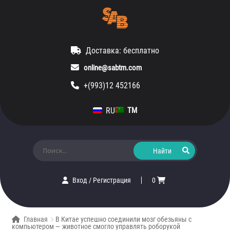
Доставка: бесплатно
online@sabtm.com
+(993)12 452166
RU
TM
Искать:
Вход
/
Регистрация
0
Главная
В Китае успешно соединили мозг обезьяны с
компьютером — животное смогло управлять роборукой