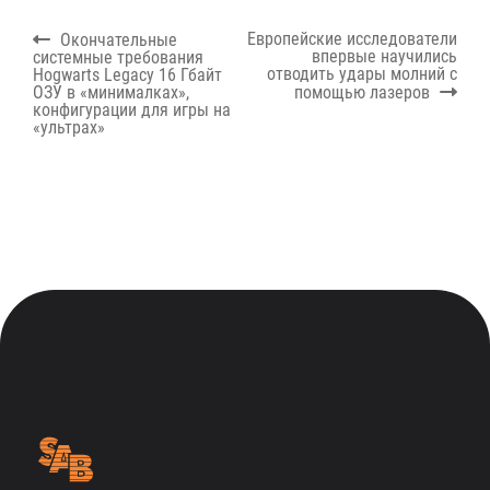
Навигация
Previous
Next
Европейские исследователи
Окончательные
по
post:
post:
впервые научились
системные требования
записям
отводить удары молний с
Hogwarts Legacy 16 Гбайт
ОЗУ в «минималках»,
помощью лазеров
конфигурации для игры на
«ультрах»