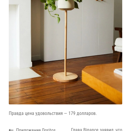
Правда цена удовольствия — 179 долларов.
Навигация
Previous
Next
Глава Binance заявил, что
Приложение Doritos