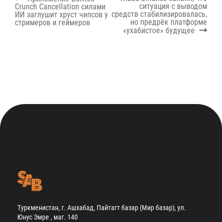
по
post:
post:
ситуация с выводом
Crunch Cancellation силами
записям
средств стабилизировалась,
ИИ заглушит хруст чипсов у
но предрёк платформе
стримеров и геймеров
«ухабистое» будущее
Туркменистан, г. Ашхабад, Пайтагт базар (Мир базар), ул.
Юнус Эмре , маг. 140