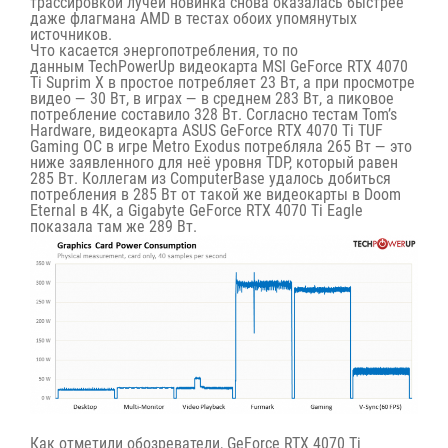
трассировкой лучей новинка снова оказалась быстрее
даже флагмана AMD в тестах обоих упомянутых
источников.
Что касается энергопотребления, то по
данным
TechPowerUp
видеокарта MSI GeForce RTX 4070
Ti Suprim X в простое потребляет 23 Вт, а при просмотре
видео — 30 Вт, в играх — в среднем 283 Вт, а пиковое
потребление составило 328 Вт. Согласно тестам Tom’s
Hardware, видеокарта ASUS GeForce RTX 4070 Ti TUF
Gaming OC в игре Metro Exodus потребляла 265 Вт — это
ниже заявленного для неё уровня TDP, который равен
285 Вт. Коллегам из ComputerBase удалось добиться
потребления в 285 Вт от такой же видеокарты в Doom
Eternal в 4К, а Gigabyte GeForce RTX 4070 Ti Eagle
показала там же 289 Вт.
Как отметили обозреватели, GeForce RTX 4070 Ti