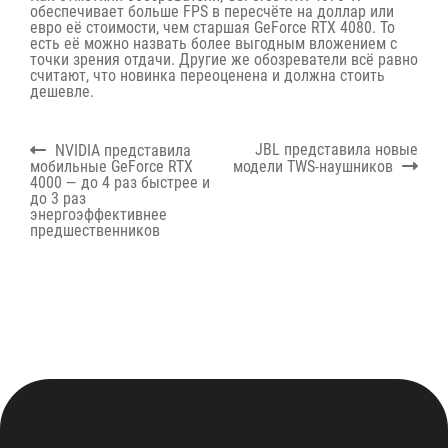
обеспечивает больше FPS в пересчёте на доллар или
евро её стоимости, чем старшая GeForce RTX 4080. То
есть её можно назвать более выгодным вложением с
точки зрения отдачи. Другие же обозреватели всё равно
считают, что новинка переоценена и должна стоить
дешевле.
Навигация
Previous
Next
JBL представила новые
NVIDIA представила
по
post:
post:
мобильные GeForce RTX
модели TWS-наушников
записям
4000 — до 4 раз быстрее и
до 3 раз
энергоэффективнее
предшественников