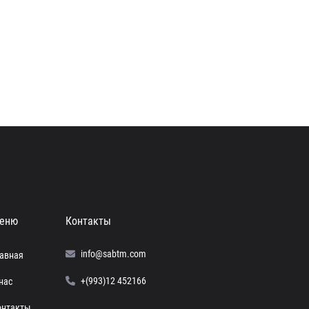
еню
Контакты
info@sabtm.com
лавная
+(993)12 452166
нас
онтакты