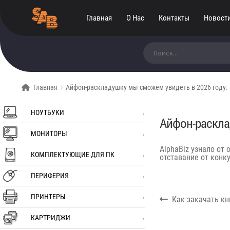
Главная
О Нас
Контакты
Новост
Искать:
Главная
Айфон-раскладушку мы сможем увидеть в 2026 году.
НОУТБУКИ
Айфон-раскла
МОНИТОРЫ
AlphaBiz узнало от
КОМПЛЕКТУЮЩИЕ ДЛЯ ПК
отставание от конку
ПЕРИФЕРИЯ
ПРИНТЕРЫ
Навигация
Previous
Как закачать кн
по
post:
записям
КАРТРИДЖИ