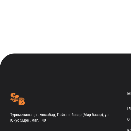
М
Г
Туркменистан, г. Ашхабад, Пайтагт базар (Мир базар), ул.
О 
Юнус Эмре , маг. 140
К