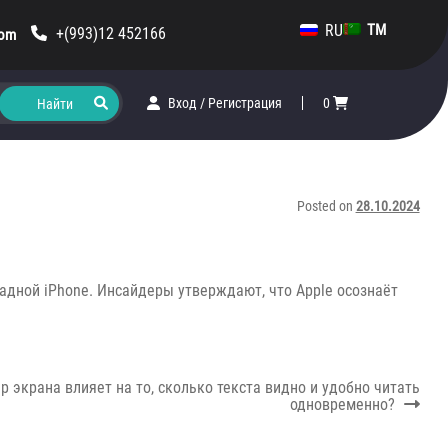
RU
TM
+(993)12 452166
com
Вход
/
Регистрация
0
Posted on
28.10.2024
кладной iPhone. Инсайдеры утверждают, что Apple осознаёт
р экрана влияет на то, сколько текста видно и удобно читать
одновременно?