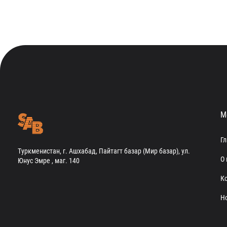
М
Г
Туркменистан, г. Ашхабад, Пайтагт базар (Мир базар), ул.
О 
Юнус Эмре , маг. 140
К
Н