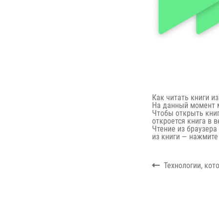
Как читать книги из
На данный момент м
Чтобы открыть книгу
откроется книга в 
Чтение из браузера
из книги — нажмите
Навигация
Previous
Технологии, кот
по
post:
записям