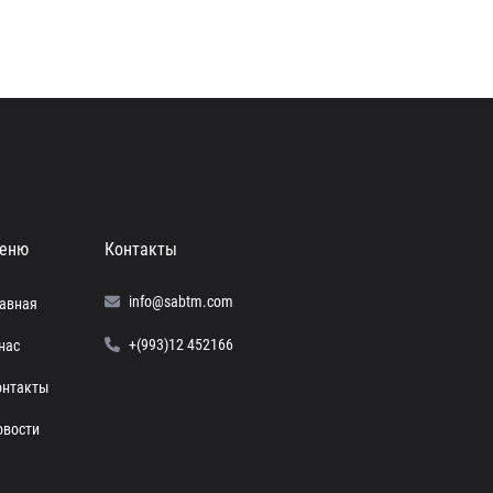
еню
Контакты
info@sabtm.com
лавная
+(993)12 452166
нас
онтакты
овости