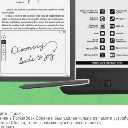
вить файлы
анен в PocketBook Облаке и был удален только из памяти устрой
ен из Облака, то нет возможности его восстановить.
с облака