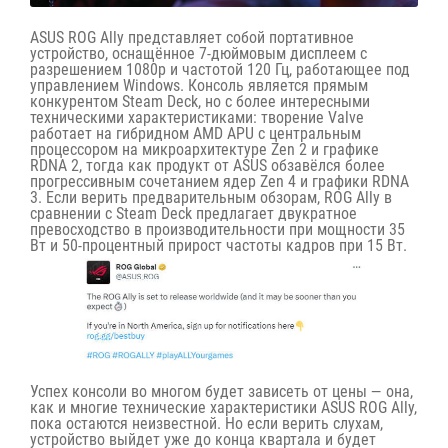
ASUS ROG Ally представляет собой портативное
устройство, оснащённое 7-дюймовым дисплеем с
разрешением 1080p и частотой 120 Гц, работающее под
управлением Windows. Консоль является прямым
конкурентом Steam Deck, но с более интересными
техническими характеристиками: творение Valve
работает на гибридном AMD APU с центральным
процессором на микроархитектуре Zen 2 и графике
RDNA 2, тогда как продукт от ASUS обзавёлся более
прогрессивным сочетанием ядер Zen 4 и графики RDNA
3. Если верить
предварительным обзорам
, ROG Ally в
сравнении с Steam Deck предлагает двукратное
превосходство в производительности при мощности 35
Вт и 50-процентный прирост частоты кадров при 15 Вт.
Успех консоли во многом будет зависеть от цены — она,
как и многие технические характеристики ASUS ROG Ally,
пока остаются неизвестной. Но если верить слухам,
устройство выйдет уже до конца квартала и будет