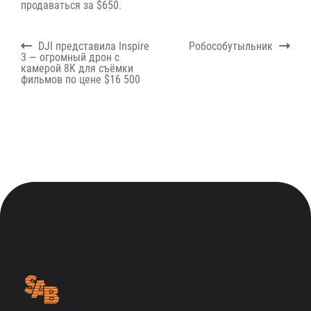
продаваться за $650.
Навигация
Previous
Next
DJI представила Inspire
Робособутыльник
по
post:
post:
3 — огромный дрон с
записям
камерой 8K для съёмки
фильмов по цене $16 500