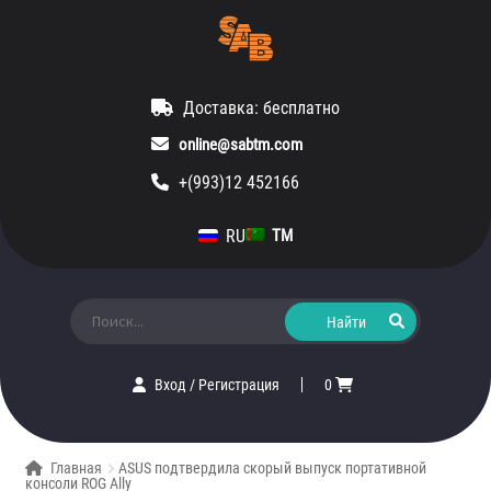
Доставка: бесплатно
online@sabtm.com
+(993)12 452166
RU
TM
Искать:
Вход
/
Регистрация
0
Главная
ASUS подтвердила скорый выпуск портативной
консоли ROG Ally