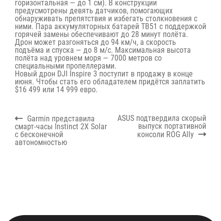
горизонтальная — до 1 см). В конструкции
предусмотрены девять датчиков, помогающих
обнаруживать препятствия и избегать столкновения с
ними. Пара аккумуляторных батарей TB51 с поддержкой
горячей замены обеспечивают до 28 минут полёта.
Дрон может разгоняться до 94 км/ч, а скорость
подъёма и спуска — до 8 м/с. Максимальная высота
полёта над уровнем моря — 7000 метров со
специальными пропеллерами.
Новый дрон DJI Inspire 3 поступит в продажу в конце
июня. Чтобы стать его обладателем придётся заплатить
$16 499 или 14 999 евро.
Навигация
Previous
Next
ASUS подтвердила скорый
Garmin представила
по
post:
post:
выпуск портативной
смарт-часы Instinct 2X Solar
записям
с бесконечной
консоли ROG Ally
автономностью