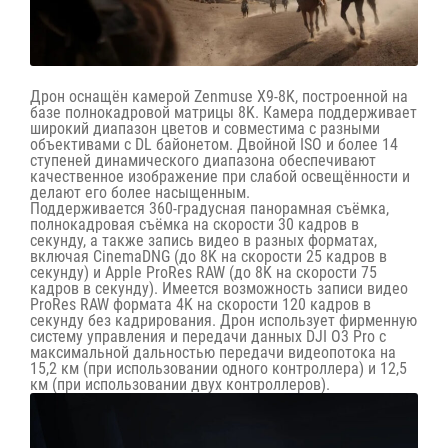
Дрон оснащён камерой Zenmuse X9-8K, построенной на
базе полнокадровой матрицы 8K. Камера поддерживает
широкий диапазон цветов и совместима с разными
объективами с DL байонетом. Двойной ISO и более 14
ступеней динамического диапазона обеспечивают
качественное изображение при слабой освещённости и
делают его более насыщенным.
Поддерживается 360-градусная панорамная съёмка,
полнокадровая съёмка на скорости 30 кадров в
секунду, а также запись видео в разных форматах,
включая CinemaDNG (до 8K на скорости 25 кадров в
секунду) и Apple ProRes RAW (до 8K на скорости 75
кадров в секунду). Имеется возможность записи видео
ProRes RAW формата 4K на скорости 120 кадров в
секунду без кадрирования. Дрон использует фирменную
систему управления и передачи данных DJI O3 Pro с
максимальной дальностью передачи видеопотока на
15,2 км (при использовании одного контроллера) и 12,5
км (при использовании двух контроллеров).