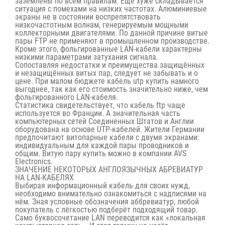
заземлены по всем правилам. Ещё хуже складывается
ситуация с помехами на низких частотах. Алюминиевые
экраны не в состоянии воспрепятствовать
низкочастотным волнам, генерируемым мощными
коллекторными двигателями. По данной причине витые
пары FTP не применяют в промышленном производстве.
Кроме этого, фольгированные LAN-кабели характерны
низкими параметрами затухания сигнала.
Сопоставляя недостатки и преимущества защищённых
и незащищённых витых пар, следует не забывать и о
цене. При малом бюджете кабель
utp купить
намного
выгоднее, так как его стоимость значительно ниже, чем
фольгированного LAN-кабеля.
Статистика свидетельствует, что
кабель ftp
чаще
используется во Франции. А значительная часть
компьютерных сетей Соединенных Штатов и Англии
оборудована на основе UTP-кабелей. Жители Германии
предпочитают витопарные кабели с двумя экранами:
индивидуальным для каждой пары проводников и
общим. Витую пару купить можно в компании AVS
Electronics.
ЗНАЧЕНИЕ НЕКОТОРЫХ АНГЛОЯЗЫЧНЫХ АБРЕВИАТУР
НА LAN-КАБЕЛЯХ
Выбирая информационный кабель для своих нужд,
необходимо внимательно ознакомиться с надписями на
нём. Зная условные обозначения аббревиатур, любой
покупатель с лёгкостью подберёт подходящий товар.
Само буквосочетание LAN переводится как «локальная