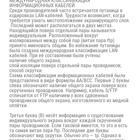
МЕЖДУНАРОДНАЯ КЛАССИФИКАЦИЯ
ИНФОРМАЦИОННЫХ КАБЕЛЕЙ
Среди производителей часто встречается путаница в
кодировках LAN-кабелей. Трудности возникают, когда
требуется узнать местоположение экранирующего слоя.
Последний может располагаться в двух местах.
Находящийся поверх отдельной пары называется
индивидуальным. Расположенный вокруг
изолированных между собой пар (
витая пара ftp
)
принято именовать общим. Во избежание путаницы
была создана международная классификация LAN-
кабелей. При её составлении были учтены:
наличие общего экрана;
слой изоляции поверх отдельной пары проводников;
способ скрутки.
Схема классификации информационных кабелей была
представлена в виде формулы AA/BCC. Первые 2 буквы
слева обозначают наличие общего экрана поверх всех
скрученных проводников. Например, кабель S/FTP
отличается от FTP наличием у всех сдвоенных
проводников общего экрана, изготовленного из медной
оплётки.
Третья буква (B) несёт информацию о существовании
индивидуального экрана вокруг каждой скрученной
пары проводников. Если таковой имеется, то это и есть
та самая
витая пара ftp
. Последние две буквы
обозначают вид скрутки. Обычно это — tp. Однако в