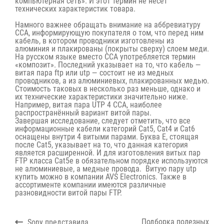
компьютерная сеть». И этот термин не несёт
технических характеристик товара.
Намного важнее обращать внимание на аббревиатуру
CCA, информирующую покупателя о том, что перед ним
кабель, в котором проводники изготовлены из
алюминия и плакированы (покрыты сверху) слоем меди.
На русском языке вместо CCA употребляется термин
«композит». Последний указывает на то, что
кабель —
витая пара ftp
или
utp
— состоит не из медных
проводников, а из алюминиевых, плакированных медью.
Стоимость таковых в несколько раз меньше, однако и
их технические характеристики значительно ниже.
Например, витая пара
UTP 4 CCA
, наиболее
распространённый вариант витой пары.
Завершая исследование, следует отметить, что все
информационные кабели категорий Cat5, Cat4 и Cat6
оснащены внутри 4 витыми парами. Буква E, стоящая
после Cat5, указывает на то, что данная категория
является расширенной. И для изготовления витых пар
FTP класса Cat5e в обязательном порядке используются
не алюминиевые, а медные провода. Витую пару utp
купить можно в компании AVS Electronics. Также в
ассортименте компании имеются различные
разновидности
витой пары FTP
.
Навигация
Previous
Next
Подборка полезных
Sony представила