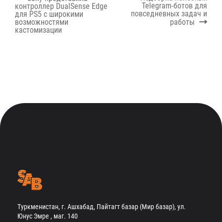
по
post:
post:
Telegram-ботов для
контроллер DualSense Edge
записям
повседневных задач и
для PS5 с широкими
возможностями
работы
кастомизации
Туркменистан, г. Ашхабад, Пайтагт базар (Мир базар), ул.
Юнус Эмре , маг. 140