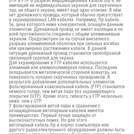
UTP и FTP. В разрезе информационный
кабель utp 4
, не
имеющий ни индивидуальных экранов для скрученных
пар, ни общего экрана, имеет ещё одно отличие. В нём
нет дренажного провода, который обычно присутствует
в экранированных LAN-кабелях. Например,
ftp кабель
5e,
цена которого ниже конкурентной, оснащён данным
элементом. Дренажный провод не имеет изоляции и по
всей протяжённости соединён с общим алюминиевым
экраном. Предусмотрен он на случай внезапного
разрыва алюминиевой оболочки при сильных изгибах
или чрезмерных растяжениях кабеля. В данной
ситуации дренажный провод становится своеобразной
связующей скрепой для экрана.
Для экранирования в FTP-кабелях используется
алюминий или алюмополимерная плёнка. Последняя
укладывается металлической стороной вовнутрь, на
поверхность попарно скрученных проводников. В
результате добавления дополнительных элементов
фольгированный коаксиальный кабель (FTP) становится
немного толще, чем витая пара без экранирующего
покрытия (UTP). Кроме этого, гибкость у FTP несколько
ниже, чем у UTP.
У фольгированной витой пары в сравнении с
незащищённым витопарным кабелем имеется
преимущество. Первый лучше защищён от
высокочастотных помех. Но для этого
витопарный
кабель ftp
и корпус компьютера или
другого радиоэлектронного оборудования должны быть