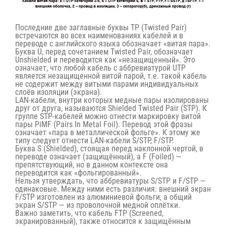
Последние две заглавные буквы ТР (Twisted Pair)
встречаются во всех наименованиях кабелей и в
переводе с английского языка обозначает «витая пара».
Буква U, перед сочетанием Twisted Pair, обозначает
Unshielded и переводится как «незащищенный». Это
означает, что любой кабель с аббревиатурой UTP
является незащищенной витой парой, т.е. такой кабель
не содержит между витыми парами индивидуальных
слоёв изоляции (экрана).
LAN-кабели, внутри которых медные пары изолированы
друг от друга, называются Shielded Twisted Pair (STP). К
группе STP-кабелей можно отнести маркировку витой
пары PiMF (Pairs In Metal Foil). Перевод этой фразы
означает «пара в металлической фольге». К этому же
типу следует отнести LAN-кабели S/STP, F/STP.
Буква S (Shielded), стоящая перед наклонной чертой, в
переводе означает (защищённый), а F (Foiled) —
препятствующий, но в данном контексте она
переводится как «фольгированный».
Нельзя утверждать, что аббревиатуры S/STP и F/STP —
одинаковые. Между ними есть различия: внешний экран
F/STP изготовлен из алюминиевой фольги, а общий
экран S/STP — из проволочной медной оплётки.
Важно заметить, что кабель FTP (Screened,
экранированный), также относится к защищённым