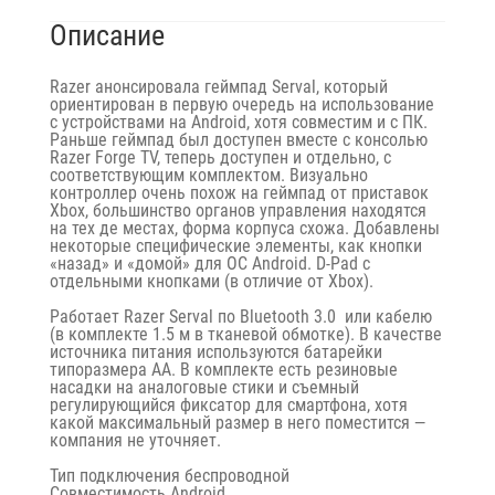
Описание
Razer анонсировала геймпад Serval, который
ориентирован в первую очередь на использование
с устройствами на Android, хотя совместим и с ПК.
Раньше геймпад был доступен вместе с консолью
Razer Forge TV, теперь доступен и отдельно, с
соответствующим комплектом. Визуально
контроллер очень похож на геймпад от приставок
Xbox, большинство органов управления находятся
на тех де местах, форма корпуса схожа. Добавлены
некоторые специфические элементы, как кнопки
«назад» и «домой» для ОС Android. D-Pad с
отдельными кнопками (в отличие от Xbox).
Работает Razer Serval по Bluetooth 3.0 или кабелю
(в комплекте 1.5 м в тканевой обмотке). В качестве
источника питания используются батарейки
типоразмера AA. В комплекте есть резиновые
насадки на аналоговые стики и съемный
регулирующийся фиксатор для смартфона, хотя
какой максимальный размер в него поместится —
компания не уточняет.
Тип подключения беспроводной
Совместимость
Android