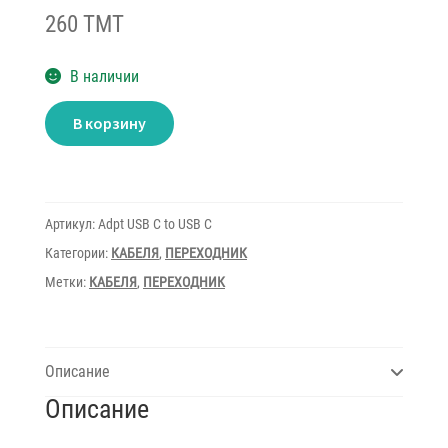
260 TMT
В наличии
Количество
В корзину
товара
Adapter
USB
(C)
3.1
Type-
C
Артикул:
Adpt USB C to USB C
to
USBCHDMIUSB
Категории:
КАБЕЛЯ
,
ПЕРЕХОДНИК
Метки:
КАБЕЛЯ
,
ПЕРЕХОДНИК
Описание
Описание