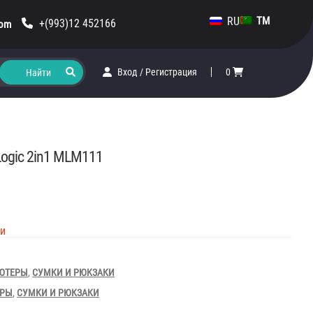
RU
TM
+(993)12 452166
com
Вход
/
Регистрация
0
Logic 2in1 MLM111
ии
ЮТЕРЫ
,
СУМКИ И РЮКЗАКИ
ЕРЫ
,
СУМКИ И РЮКЗАКИ