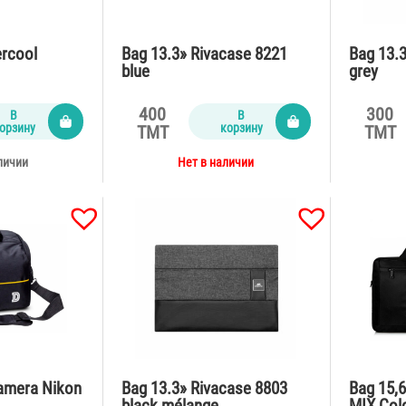
ercool
Bag 13.3» Rivacase 8221
Bag 13.
blue
grey
400
300
В
В
орзину
корзину
TMT
TMT
личии
Нет в наличии
amera Nikon
Bag 13.3» Rivacase 8803
Bag 15,6
black mélange
MIX Col