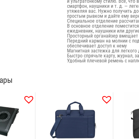
и ультратонкому стилю. Все, что 
смартфон, наушники и т. д. — лег
утяжеляя вас. Нужно получить до
простым рывком и дайте ему вер
Специальное отделение рассчита
В основное отделение поместится
ежедневник, наушники или други
Просторный органайзер вмещает з
Передний карман на молнии с по
обеспечивает доступ к нему
Магнитная застежка для легкого 
Быстро спрячьте карту, журнал, з
Удобный плечевой ремень с напл
вары