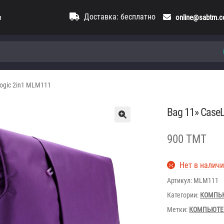
Доставка: бесплатно
и
online@sabtm.
ogic 2in1 MLM111
Bag 11» Case
900 TMT
Нет в налич
Артикул:
MLM111
Категории:
КОМПЬ
Метки:
КОМПЬЮТ