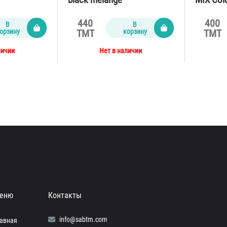
440
400
В
В
орзину
корзину
TMT
TMT
личии
Нет в наличии
еню
Контакты
info@sabtm.com
лавная