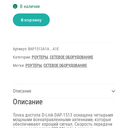
В наличии
Количество
В корзину
товара
Bridge
D-
Link
DAP
1513
Wireles
Артикул:
RAP1513A1A...A1E
N
Категории:
РОУТЕРЫ
,
СЕТЕВОЕ ОБОРУДОВАНИЕ
Метки:
РОУТЕРЫ
,
СЕТЕВОЕ ОБОРУДОВАНИЕ
Описание
Описание
Точка доступа D-Link DAP-1513 оснащена четырьмя
мощными всенаправленными антеннами, которые
обеспечивают хороший сигнал. Скорость передачи