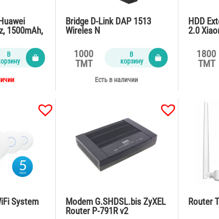
Huawei
Bridge D-Link DAP 1513
HDD Ext
z, 1500mAh,
Wireles N
2.0 Xia
R2D
1000
1800
В
В
корзину
корзину
TMT
TMT
личии
Есть в наличии
WiFi System
Modem G.SHDSL.bis ZyXEL
Router 
Router P-791R v2