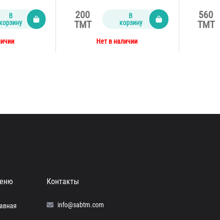
200
560
В
В
корзину
корзину
TMT
TMT
личии
Нет в наличии
еню
Контакты
info@sabtm.com
лавная