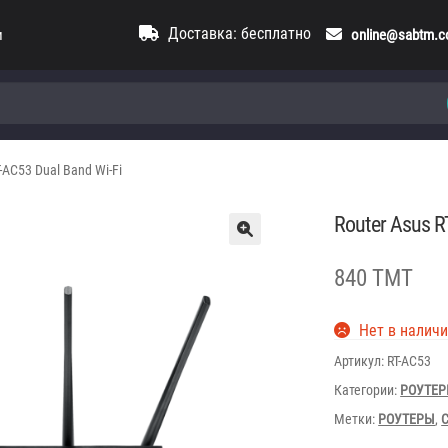
Доставка: бесплатно
и
online@sabtm.
T-AC53 Dual Band Wi-Fi
Router Asus R
840 TMT
Нет в налич
Артикул:
RT-AC53
Категории:
РОУТЕ
Метки:
РОУТЕРЫ
,