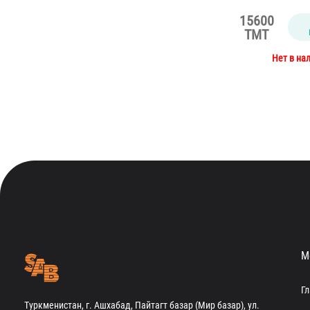
15600
TMT
Нет в на
М
Г
Туркменистан, г. Ашхабад, Пайтагт базар (Мир базар), ул.