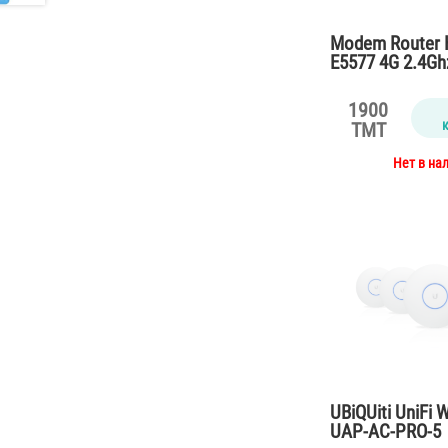
Modem Router 
E5577 4G 2.4Gh
150Mbps
1900
TMT
Нет в на
UBiQUiti UniFi 
UAP-AC-PRO-5