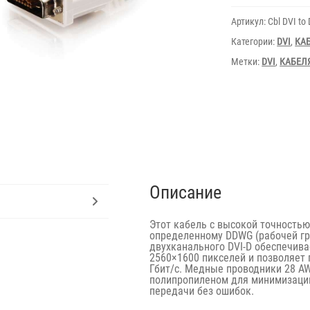
1
m
Артикул:
Cbl DVI to
Категории:
DVI
,
КА
Метки:
DVI
,
КАБЕЛ
Описание
Этот кабель с высокой точностью
определенному DDWG (рабочей гр
двухканального DVI-D обеспечив
2560×1600 пикселей и позволяет 
Гбит/с. Медные проводники 28 
полипропиленом для минимизации
передачи без ошибок.