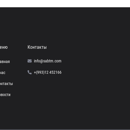
еню
Контакты
info@sabtm.com
лавная
+(993)12 452166
нас
онтакты
овости