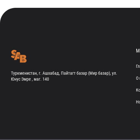
М
Г
Туркменистан, г. Ашхабад, Пайтагт базар (Мир базар), ул.
О 
Юнус Эмре , маг. 140
К
Н