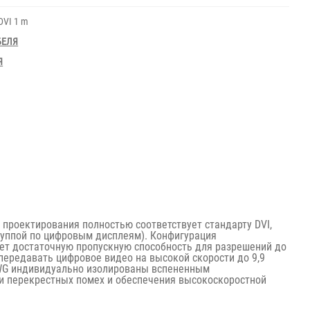
 DVI 1 m
БЕЛЯ
Я
 проектирования полностью соответствует стандарту DVI,
уппой по цифровым дисплеям). Конфигурация
ает достаточную пропускную способность для разрешений до
передавать цифровое видео на высокой скорости до 9,9
AWG индивидуально изолированы вспененным
 перекрестных помех и обеспечения высокоскоростной