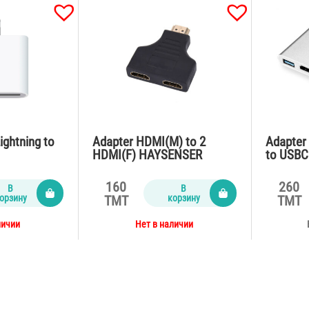
ightning to
Adapter HDMI(M) to 2
Adapter 
HDMI(F) HAYSENSER
to USB
160
260
В
В
орзину
корзину
TMT
TMT
личии
Нет в наличии