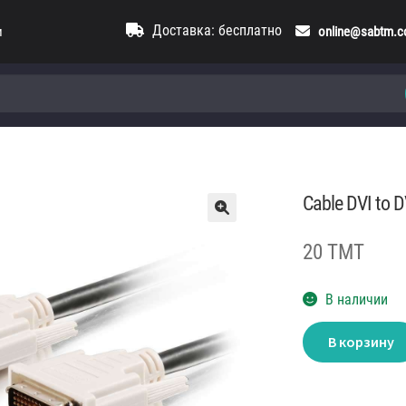
Доставка: бесплатно
и
online@sabtm.
Cable DVI to D
20 TMT
В наличии
Количество
В корзину
товара
Cable
DVI
to
DVI