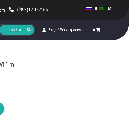
RU
TM
+(993)12 452166
com
Вход
/
Регистрация
0
VI 1 m