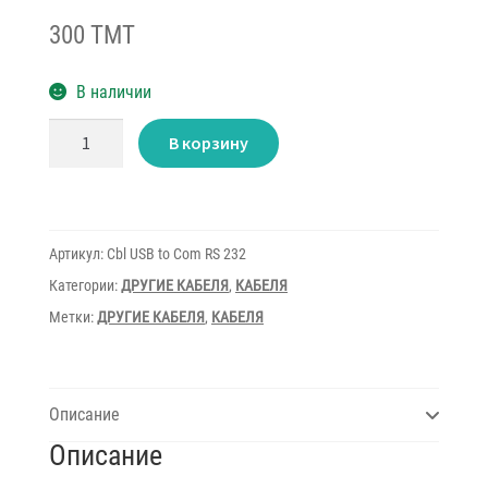
300 TMT
В наличии
Количество
В корзину
товара
Cable
USB
to
Com
RS
232
Артикул:
Cbl USB to Com RS 232
Votek0.5m
Категории:
ДРУГИЕ КАБЕЛЯ
,
КАБЕЛЯ
Метки:
ДРУГИЕ КАБЕЛЯ
,
КАБЕЛЯ
Описание
Описание