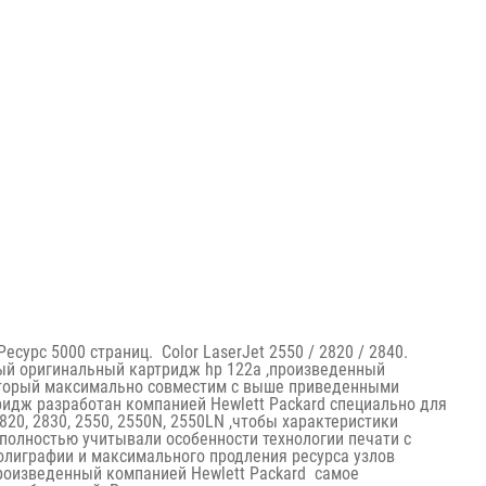
сурс 5000 страниц. Color LaserJet 2550 / 2820 / 2840.
ый оригинальный картридж hp 122a ,произведенный
который максимально совместим с выше приведенными
ридж разработан компанией Hewlett Packard специально для
2820, 2830, 2550, 2550N, 2550LN ,чтобы характеристики
полностью учитывали особенности технологии печати с
олиграфии и максимального продления ресурса узлов
роизведенный компанией Hewlett Packard самое