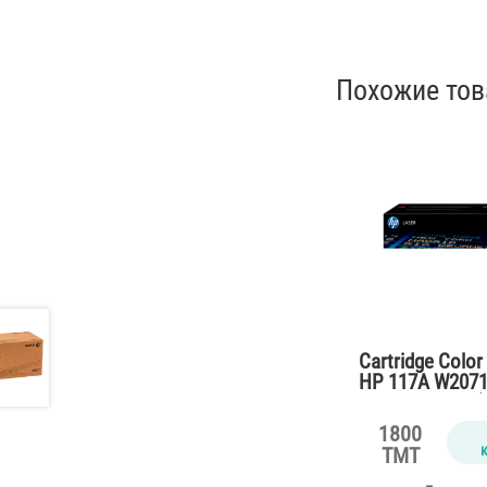
Похожие то
Cartridge Color
HP 117A W2071
M150,178,179 (
1800
TMT