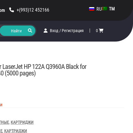
RU
TM
+(993)12 452166
com
Вход
/
Регистрация
0
or LaserJet HP 122A Q3960A Black for
0 (5000 pages)
ии
ТНЫЕ
,
КАРТРИДЖИ
ЫЕ
,
КАРТРИДЖИ