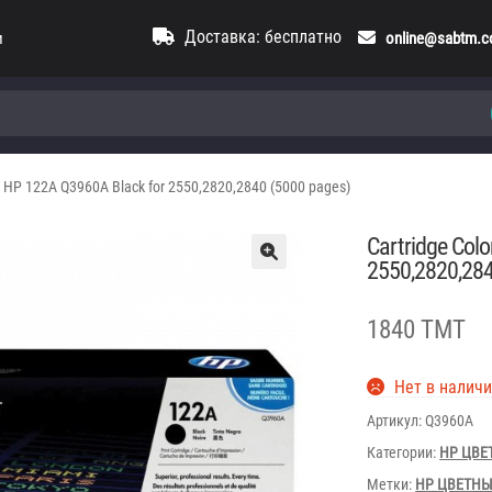
Доставка: бесплатно
и
online@sabtm.
et HP 122A Q3960A Black for 2550,2820,2840 (5000 pages)
Cartridge Col
2550,2820,284
1840 TMT
Нет в налич
Артикул:
Q3960A
Категории:
HP ЦВЕ
Метки:
HP ЦВЕТН