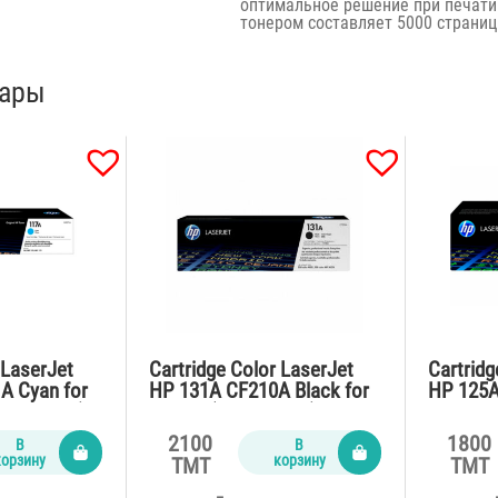
оптимальное решение при печати
тонером составляет 5000 страниц 
вары
 LaserJet
Cartridge Color LaserJet
Cartridg
A Cyan for
HP 131A CF210A Black for
HP 125A
700 pages)
M276n (2500 pages)
CP1215
(1400 p
2100
1800
В
В
корзину
корзину
TMT
TMT