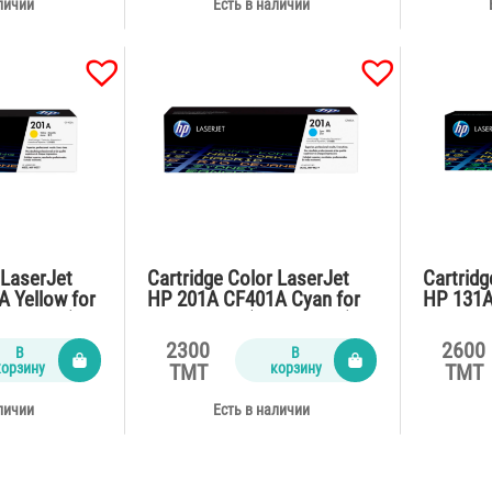
личии
Есть в наличии
 LaserJet
Cartridge Color LaserJet
Cartridg
 Yellow for
HP 201A CF401A Cyan for
HP 131A
00 pages)
M252,M277 (1400 pages)
for M27
2300
2600
В
В
корзину
корзину
TMT
TMT
личии
Есть в наличии