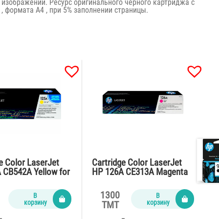
 изображений. Ресурс оригинального черного картриджа с
, формата А4 , при 5% заполнении страницы.
e Color LaserJet
Cartridge Color LaserJet
 CB542A Yellow for
HP 126A CE313A Magenta
,CM1312,CP1515n
for CP1025,M175,Pro M275
ages)
(1000 pages)
1300
В
В
корзину
корзину
TMT