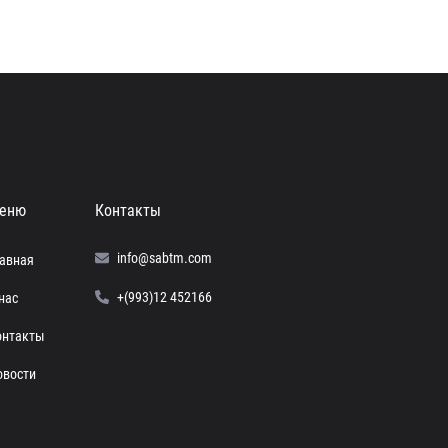
еню
Контакты
info@sabtm.com
лавная
+(993)12 452166
нас
онтакты
овости