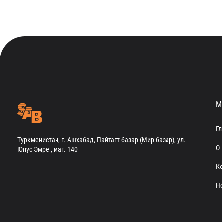
М
Г
Туркменистан, г. Ашхабад, Пайтагт базар (Мир базар), ул.
О 
Юнус Эмре , маг. 140
К
Н