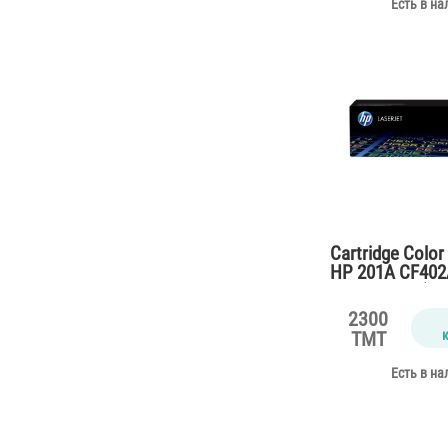
Есть в на
Cartridge Color
HP 201A CF402A
M252,M277 (14
2300
TMT
Есть в на