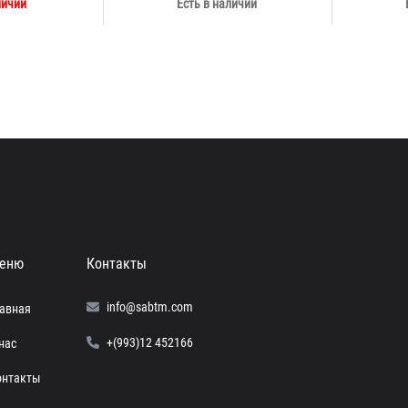
личии
Есть в наличии
еню
Контакты
info@sabtm.com
лавная
+(993)12 452166
нас
онтакты