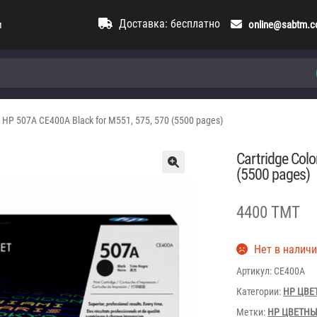
Доставка: бесплатно
и
online@sabtm.
t HP 507A CE400A Black for M551, 575, 570 (5500 pages)
Cartridge Col
(5500 pages)
4400 TMT
Нет в налич
Артикул:
CE400A
Категории:
HP ЦВЕ
Метки:
HP ЦВЕТН