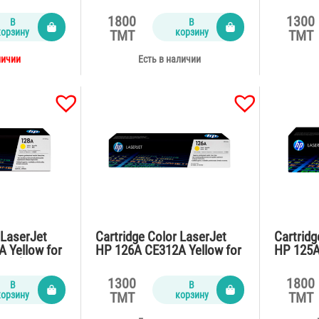
0 pages)
M150,178,179 (700 pages)
CP1525,
pages)
1800
1300
В
В
корзину
корзину
TMT
TMT
личии
Есть в наличии
 LaserJet
Cartridge Color LaserJet
Cartridg
 Yellow for
HP 126A CE312A Yellow for
HP 125A
fn (1300
CP1025,M175,Pro M275
CP1215
(1000 pages)
(1400 p
1300
1800
В
В
корзину
корзину
TMT
TMT