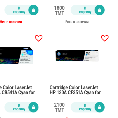
CM1415fn (1300
M150,178,179 (700 pages)
1800
В
В
корзину
корзину
TMT
Нет в наличии
Есть в наличии
e Color LaserJet
Cartridge Color LaserJet
 CB541A Cyan for
HP 130A CF351A Cyan for
,CM1312,CP1515n
M176n,177 (1300 pages)
ages)
2100
В
В
корзину
корзину
TMT