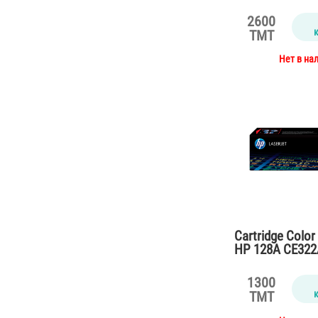
for M276n (230
2600
TMT
Нет в на
Cartridge Color
HP 128A CE322A
CP1525,CM1415
pages)
1300
TMT