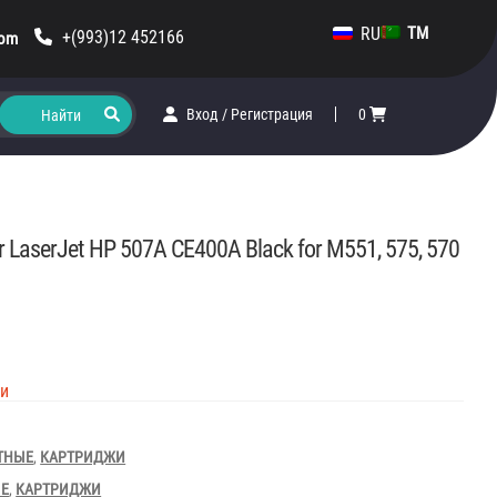
RU
TM
+(993)12 452166
com
Вход
/
Регистрация
0
or LaserJet HP 507A CE400A Black for M551, 575, 570
ии
ТНЫЕ
,
КАРТРИДЖИ
ЫЕ
,
КАРТРИДЖИ