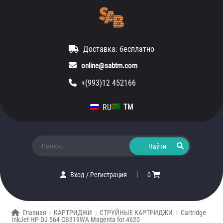
Доставка: бесплатно
online@sabtm.com
+(993)12 452166
RU
TM
Искать:
Вход
/
Регистрация
0
Главная
КАРТРИДЖИ
СТРУЙНЫЕ КАРТРИДЖИ
Cartridge
InkJet HP DJ 564 CB319WA Magenta for 4620