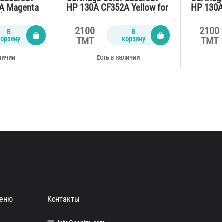
A Magenta
HP 130A CF352A Yellow for
HP 130A
(1400
M176n,177 (1300 pages)
M176n,1
2100
2100
В
В
корзину
корзину
TMT
TMT
личии
Есть в наличии
еню
Контакты