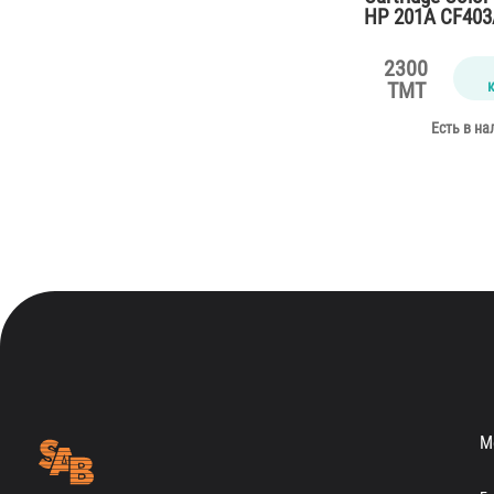
HP 201A CF403
for M252,M277 
pages)
2300
TMT
Есть в на
М