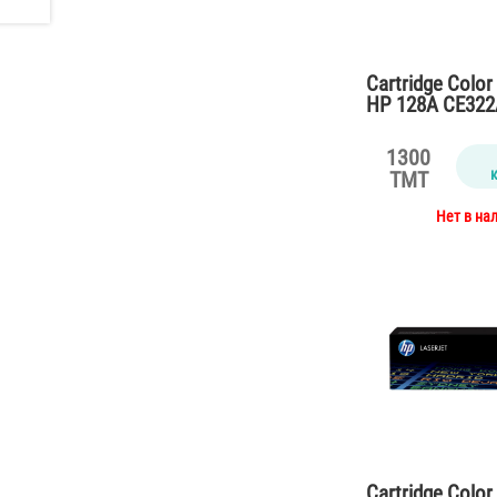
Cartridge Color
HP 128A CE322A
CP1525,CM1415
pages)
1300
TMT
Нет в на
Cartridge Color