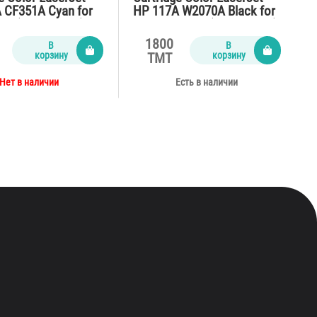
 CF351A Cyan for
HP 117A W2070A Black for
77 (1300 pages)
M150,178,179 (1000 pages)
1800
В
В
корзину
корзину
TMT
Нет в наличии
Есть в наличии