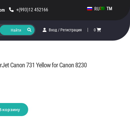
RU
TM
+(993)12 452166
com
Вход
/
Регистрация
0
erJet Canon 731 Yellow for Canon 8230
В корзину