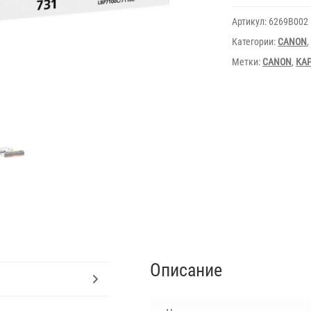
Yellow
for
Артикул:
6269B002
Canon
8230
Категории:
CANON
Метки:
CANON
,
КА
Описание