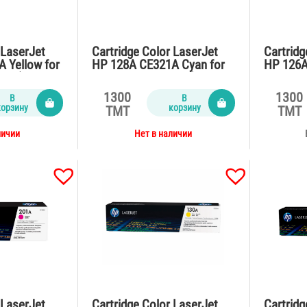
 LaserJet
Cartridge Color LaserJet
Cartridg
 Yellow for
HP 128A CE321A Cyan for
HP 126A
fn (1300
CP1525,CM1415fn (1300
CP1025,
pages)
(1000 p
1300
1300
В
В
корзину
корзину
TMT
TMT
личии
Нет в наличии
 LaserJet
Cartridge Color LaserJet
Cartridg