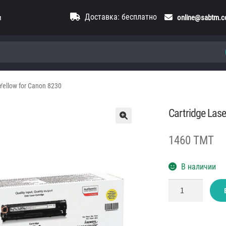
Доставка: бесплатно
и
online@sabtm.
Yellow for Canon 8230
Cartridge Las
1460 TMT
В наличии
Количество
товара
Cartridge
LaserJet
Canon
731