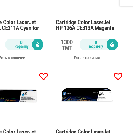
e Color LaserJet
Cartridge Color LaserJet
 CE311A Cyan for
HP 126A CE313A Magenta
M175,Pro M275
for CP1025,M175,Pro M275
ages)
(1000 pages)
1300
В
В
корзину
корзину
TMT
Есть в наличии
Есть в наличии
e Color LaserJet
Cartridge Color LaserJet