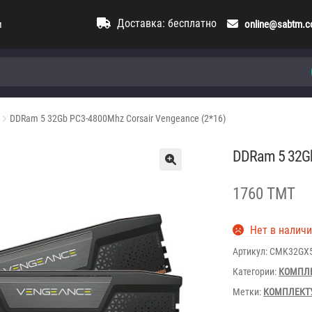
Доставка: бесплатно
и
online@sabtm.
DDRam 5 32Gb PC3-4800Mhz Corsair Vengeance (2*16)
DDRam 5 32Gb
1760 TMT
Нет в налич
Артикул:
CMK32GX
Категории:
КОМПЛ
Метки:
КОМПЛЕКТ