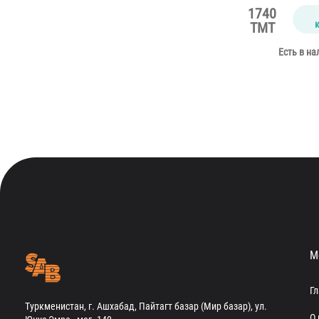
1740
TMT
Есть в на
М
Г
Туркменистан, г. Ашхабад, Пайтагт базар (Мир базар), ул.
О 