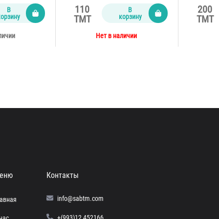
110
200
В
В
корзину
корзину
TMT
TMT
личии
Нет в наличии
еню
Контакты
info@sabtm.com
лавная
+(993)12 452166
нас