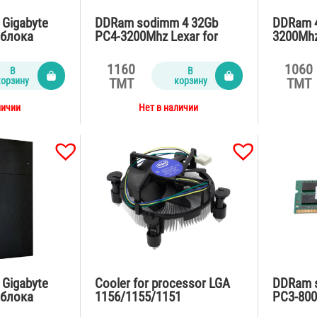
 Gigabyte
DDRam sodimm 4 32Gb
DDRam 4
 блока
PC4-3200Mhz Lexar for
3200Mhz
notebook
1160
1060
В
В
корзину
корзину
TMT
TMT
личии
Нет в наличии
 Gigabyte
Cooler for processor LGA
DDRam s
 блока
1156/1155/1151
PC3-800