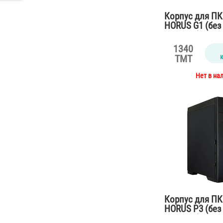
Корпус для ПК
HORUS G1 (без
питания)
1340
TMT
Нет в на
Корпус для ПК
HORUS P3 (без
питания)