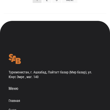
по
записям
Туркменистан, г. Ашхабад, Пайтагт базар (Мир базар), ул.
Юнус Эмре , маг. 140
Меню
Главная
О нас