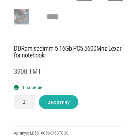
DDRam sodimm 5 16Gb PC5-5600Mhz Lexar
for notebook
3900 TMT
В наличии
Количество
В корзину
товара
DDRam
sodimm
5
16Gb
PC5-
5600Mhz
Артикул:
LD5S16G56C46ST-BGS
Lexar