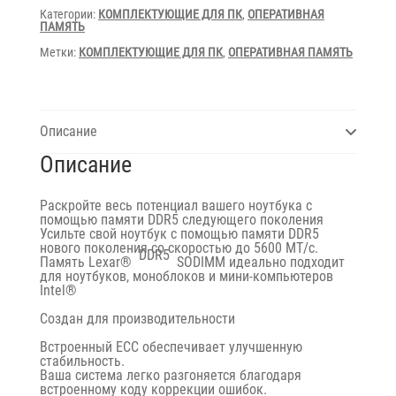
for
Категории:
КОМПЛЕКТУЮЩИЕ ДЛЯ ПК
,
ОПЕРАТИВНАЯ
notebook
ПАМЯТЬ
Метки:
КОМПЛЕКТУЮЩИЕ ДЛЯ ПК
,
ОПЕРАТИВНАЯ ПАМЯТЬ
Описание
Описание
Раскройте весь потенциал вашего ноутбука с
помощью памяти DDR5 следующего поколения
Усильте свой ноутбук с помощью памяти DDR5
нового поколения со скоростью до 5600 МТ/с.
DDR5
Память Lexar®
SODIMM идеально подходит
для ноутбуков, моноблоков и мини-компьютеров
Intel®
Создан для производительности
Встроенный ECC обеспечивает улучшенную
стабильность.
Ваша система легко разгоняется благодаря
встроенному коду коррекции ошибок.