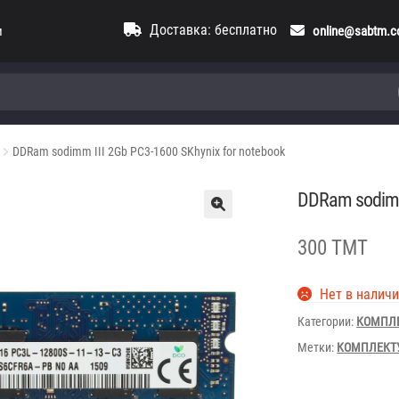
Доставка: бесплатно
и
online@sabtm.
DDRam sodimm III 2Gb PC3-1600 SKhynix for notebook
DDRam sodimm 
300 TMT
Нет в налич
Категории:
КОМПЛ
Метки:
КОМПЛЕКТ