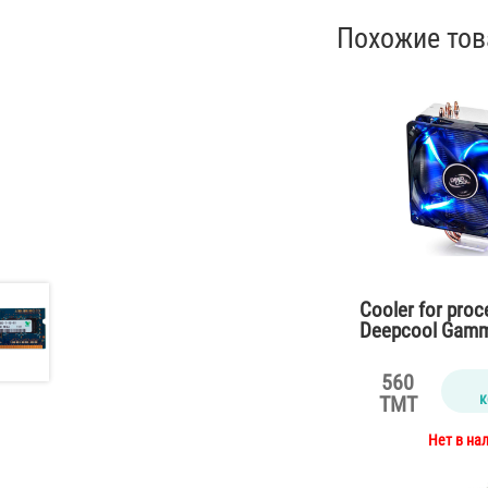
Похожие то
Cooler for pro
Deepcool Gamm
Blue Air
560
к
TMT
Нет в на