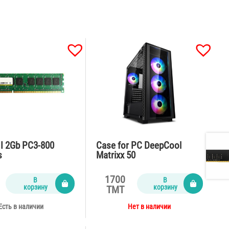
I 2Gb PC3-800
Case for PC DeepCool
s
Matrixx 50
1700
В
В
корзину
корзину
TMT
Есть в наличии
Нет в наличии