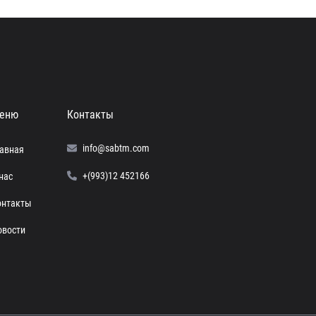
еню
Контакты
info@sabtm.com
лавная
+(993)12 452166
нас
онтакты
овости