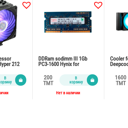
cessor
DDRam sodimm III 1Gb
Cooler f
Hyper 212
PC3-1600 Hynix for
Deepcoo
on
notebook
200
1600
В
В
корзину
корзину
TMT
TMT
личии
Нет в наличии