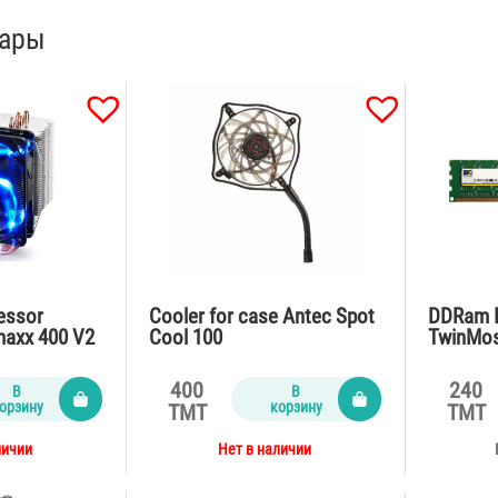
вары
cessor
Cooler for case Antec Spot
DDRam I
axx 400 V2
Cool 100
TwinMo
400
240
В
В
орзину
корзину
TMT
TMT
личии
Нет в наличии