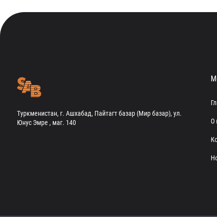
М
Г
Туркменистан, г. Ашхабад, Пайтагт базар (Мир базар), ул.
О 
Юнус Эмре , маг. 140
К
Н