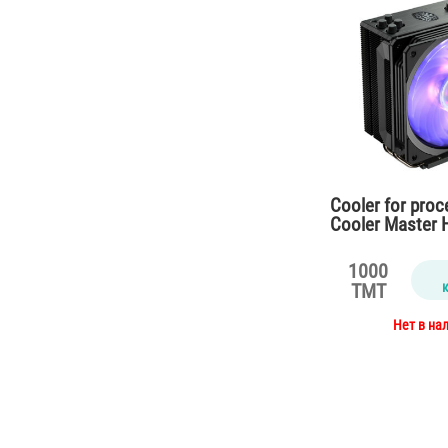
Cooler for pro
Cooler Master 
RGB Black Editi
1000
TMT
Нет в на