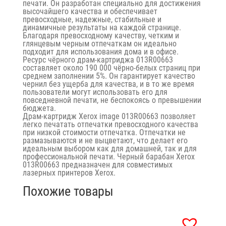
печати. ​​Он разработан специально для достижения
высочайшего качества и обеспечивает
превосходные, надежные, стабильные и
динамичные результаты на каждой странице.
Благодаря превосходному качеству, четким и
глянцевым черным отпечаткам он идеально
подходит для использования дома и в офисе.
Ресурс чёрного драм-картриджа 013R00663
составляет около 190 000 чёрно-белых страниц при
среднем заполнении 5%. Он гарантирует качество
чернил без ущерба для качества, и в то же время
пользователи могут использовать его для
повседневной печати, не беспокоясь о превышении
бюджета.
Драм-картридж Xerox image 013R00663 позволяет
легко печатать отпечатки превосходного качества
при низкой стоимости отпечатка. Отпечатки не
размазываются и не выцветают, что делает его
идеальным выбором как для домашней, так и для
профессиональной печати. ​​Черный барабан Xerox
013R00663 предназначен для совместимых
лазерных принтеров Xerox.
Похожие товары