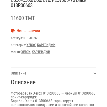
C550/C560/C60/C70/PLC9065/70 Black
013R00663
11600 TMT
Нет в наличии
Артикул:
013R00663
Категории:
XEROX
,
КАРТРИДЖИ
Метки:
XEROX
,
КАРТРИДЖИ
Описание
Описание
Фотобарабан Xerox 013R00663 — черный 013R00663
принт-картридж
Барабан Xerox 013R00663 гарантирует
пользователям наилучшее и высочайшее качество