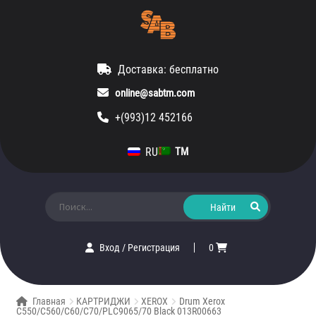
Доставка: бесплатно
online@sabtm.com
+(993)12 452166
RU
TM
Искать:
Вход
/
Регистрация
0
Главная
КАРТРИДЖИ
XEROX
Drum Xerox
C550/C560/C60/C70/PLC9065/70 Black 013R00663