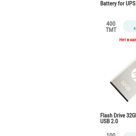
Battery for UPS
400
к
TMT
Нет в на
Flash Drive 32
USB 2.0
100