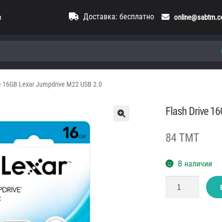
Доставка: бесплатно
и
online@sabtm.
ve 16GB Lexar Jumpdrive M22 USB 2.0
Flash Drive 1
84 TMT
В наличии
Количество
товара
Flash
Drive
16GB
Lexar