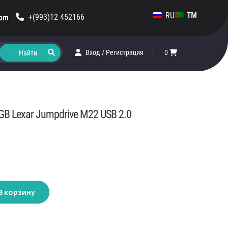
RU
TM
+(993)12 452166
com
Вход
/
Регистрация
0
6GB Lexar Jumpdrive M22 USB 2.0
В корзину