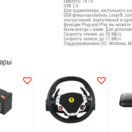
Емкость: 16 ГБ
USB 2.0
Для аудиоплеера, настольного ко
USB-флеш-накопитель Lexar® Jum
ультратонкий, портативный и удо
функции Plug-and-Play вы можете
были всегда с вами. Для дополни
Скорость чтения: до 30 МБ/с
Скорость записи: до 17 МБ/с
Поддерживаемые ОС: Windows, M
вары