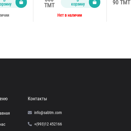
90 TMT
орзину
корзину
TMT
личии
Нет в наличии
еню
Контакты
info@sabtm.com
лавная
+(993)12 452166
нас