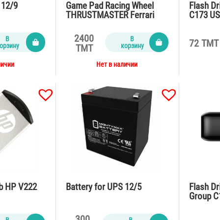
 12/9
Game Pad Racing Wheel
Flash D
THRUSTMASTER Ferrari
C173 US
F430 Pro Force Feedback
2400
В
В
72 TMT
орзину
корзину
TMT
личии
Нет в наличии
Gb HP V222
Battery for UPS 12/5
Flash D
Group C
300
В
В