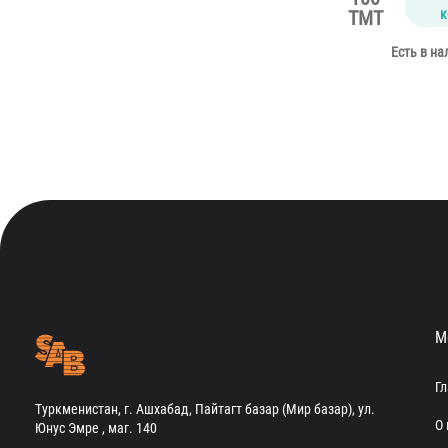
к
TMT
Есть в на
М
Г
Туркменистан, г. Ашхабад, Пайтагт базар (Мир базар), ул.
О 
Юнус Эмре , маг. 140