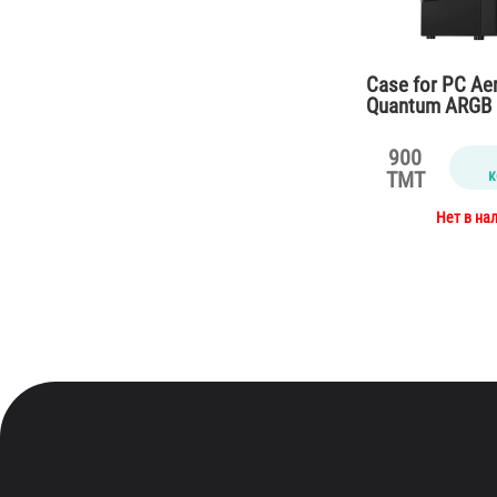
Case for PC Ae
Quantum ARGB 
RGB Fan x 3-US
900
к
TMT
Нет в на