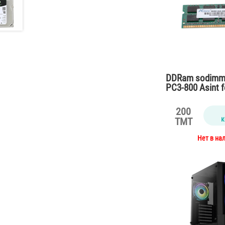
DDRam sodimm 
PC3-800 Asint 
200
к
TMT
Нет в на