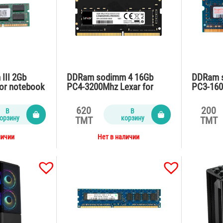
III 2Gb
DDRam sodimm 4 16Gb
DDRam s
for notebook
PC4-3200Mhz Lexar for
PC3-160
notebook
noteboo
620
200
В
В
орзину
корзину
TMT
TMT
личии
Нет в наличии