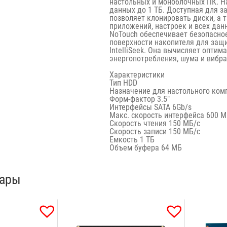
настольных и моноблочных ПК. Н
данных до 1 ТБ. Доступная для за
позволяет клонировать диски, а 
приложений, настроек и всех дан
NoTouch обеспечивает безопасно
поверхности накопителя для защ
IntelliSeek. Она вычисляет опти
энергопотребления, шума и вибра
Характеристики
Тип
HDD
Назначение
для настольного ком
Форм-фактор
3.5″
Интерфейсы
SATA 6Gb/s
Макс. скорость интерфейса 600 М
Скорость чтения 150 МБ/с
Скорость записи 150 МБ/с
Емкость
1 ТБ
Объем буфера
64 МБ
вары