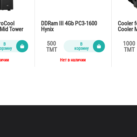
roCool
DDRam III 4Gb PC3-1600
Cooler f
Mid Tower
Hynix
Cooler 
B3.0
RGB Blac
500
1000
В
В
орзину
корзину
TMT
TMT
личии
Нет в наличии