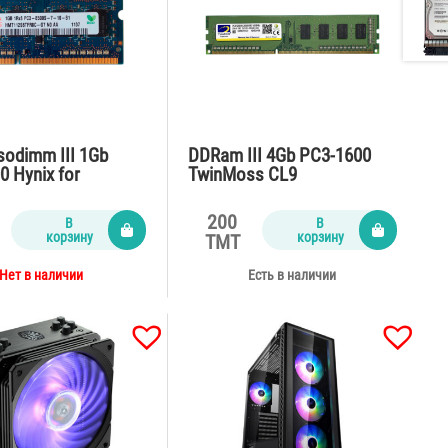
odimm III 1Gb
DDRam III 4Gb PC3-1600
0 Hynix for
TwinMoss CL9
k
200
В
В
корзину
корзину
TMT
Нет в наличии
Есть в наличии