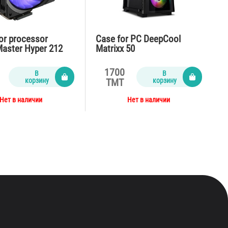
or processor
Case for PC DeepCool
Master Hyper 212
Matrixx 50
k Edition
1700
В
В
корзину
корзину
TMT
Нет в наличии
Нет в наличии