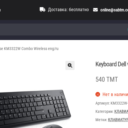
Доставка: бесплатно
и
online@sabtm.
use KM3322W Combo Wireless eng/ru
Keyboard Del
540 TMT
Нет в налич
Артикул:
KM3322W-
Категории:
КЛАВИ
Метки:
КЛАВИАТУ