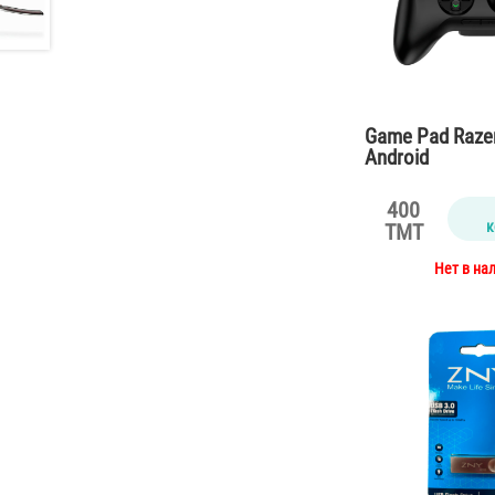
Game Pad Razer
Android
400
к
TMT
Нет в на