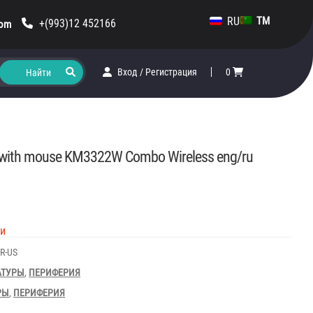
RU
TM
+(993)12 452166
com
Вход
/
Регистрация
0
l with mouse KM3322W Combo Wireless eng/ru
ии
R-US
АТУРЫ
,
ПЕРИФЕРИЯ
РЫ
,
ПЕРИФЕРИЯ