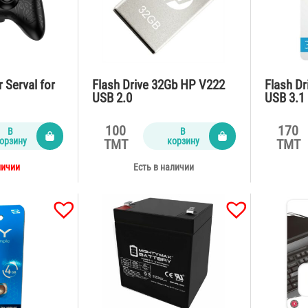
 Serval for
Flash Drive 32Gb HP V222
Flash D
USB 2.0
USB 3.1
100
170
В
В
орзину
корзину
TMT
TMT
личии
Есть в наличии