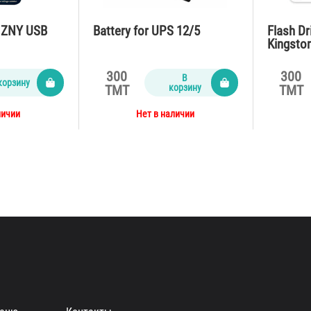
b ZNY USB
Battery for UPS 12/5
Flash Dr
Kingston
Exodia 
300
300
В
корзину
корзину
TMT
TMT
личии
Нет в наличии